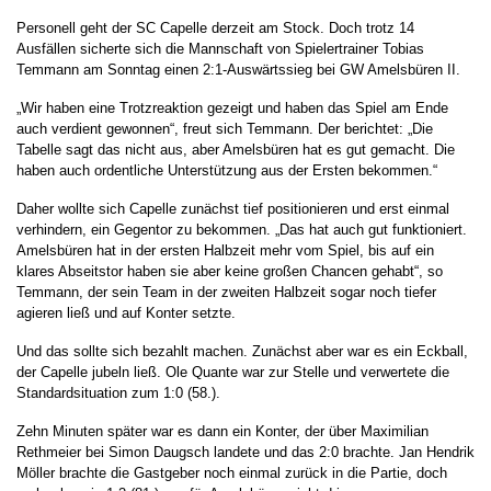
Personell geht der SC Capelle derzeit am Stock. Doch trotz 14
Ausfällen sicherte sich die Mannschaft von Spielertrainer Tobias
Temmann am Sonntag einen 2:1-Auswärtssieg bei GW Amelsbüren II.
„Wir haben eine Trotzreaktion gezeigt und haben das Spiel am Ende
auch verdient gewonnen“, freut sich Temmann. Der berichtet: „Die
Tabelle sagt das nicht aus, aber Amelsbüren hat es gut gemacht. Die
haben auch ordentliche Unterstützung aus der Ersten bekommen.“
Daher wollte sich Capelle zunächst tief positionieren und erst einmal
verhindern, ein Gegentor zu bekommen. „Das hat auch gut funktioniert.
Amelsbüren hat in der ersten Halbzeit mehr vom Spiel, bis auf ein
klares Abseitstor haben sie aber keine großen Chancen gehabt“, so
Temmann, der sein Team in der zweiten Halbzeit sogar noch tiefer
agieren ließ und auf Konter setzte.
Und das sollte sich bezahlt machen. Zunächst aber war es ein Eckball,
der Capelle jubeln ließ. Ole Quante war zur Stelle und verwertete die
Standardsituation zum 1:0 (58.).
Zehn Minuten später war es dann ein Konter, der über Maximilian
Rethmeier bei Simon Daugsch landete und das 2:0 brachte. Jan Hendrik
Möller brachte die Gastgeber noch einmal zurück in die Partie, doch