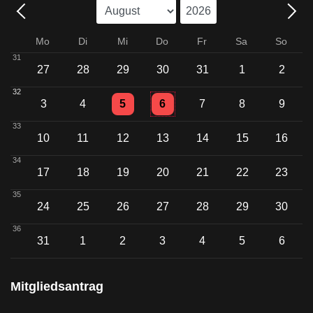
Mo
Di
Mi
Do
Fr
Sa
So
31
27
28
29
30
31
1
2
32
Einzelne Veranstaltung
Einzelne Veranstaltung
3
4
5
6
7
8
9
33
10
11
12
13
14
15
16
34
17
18
19
20
21
22
23
35
24
25
26
27
28
29
30
36
31
1
2
3
4
5
6
Mitgliedsantrag