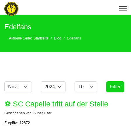
Edelfans
Aktuelle Seite:
Startseite
Blog
Edelfans
Monat
Jahr
Anzeige #
Filter
Filter
⚽️ SC Capelle tritt auf der Stelle
Geschrieben von:
Super User
Zugriffe: 12872