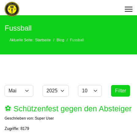
Fussball
Aktuelle Seite:
Startseite
Blog
Fussball
Monat
Jahr
Anzeige #
Filter
Filter
⚽️ Schützenfest gegen den Absteiger
Geschrieben von:
Super User
Zugriffe: 8179