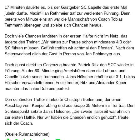
17 Minuten dauerte es, bis der Gastgeber SC Capelle das erste Mal
jubeln durfte. Maximilian Rethmeier traf zur verdienten Führung. Denn
bereits von Minute eins an war die Mannschaft von Coach Tobias
Temmann überlegen und spielte sich Chancen heraus.
Doch viele Chancen landeten in der ersten Hälfte nicht im Netz, das
ärgerte den Trainer: „Wir hätten zur Pause schon mindestens 4:0 oder
5:0 führen müssen. Gefühlt treffen wir achtmal den Pfosten“. Nach dem
Seitenwechsel glich der Gast in Person von Jan Pohlmeyer aus.
Doch quasi direkt im Gegenzug brachte Patrick Ritz den SCC wieder in
Führung. Ab der 60. Minute ging Amelsbüren dann die Luft aus und
Capelle nutzte seine Torchancen. Janis Hölscher erhöhte auf 3:1, Lukas
Hölscher verwandelte einen Foulelfmeter, Ritz und Alexander Küper
machten das halbe Dutzend perfekt.
Den schönsten Treffer markierte Christoph Berlemann, der einen
Abschlag vom Keeper abfing und aus knapp 35 Metern ins Tor traf. Den
Schlusspunkt setzte Janis Hölscher. „Die zweite Halbzeit war ähnlich
zur ersten Hälfte. Nur wir haben die Chancen endlich genutzt“, freute
sich der Coach.
(Quelle:Ruhrnachrichten)