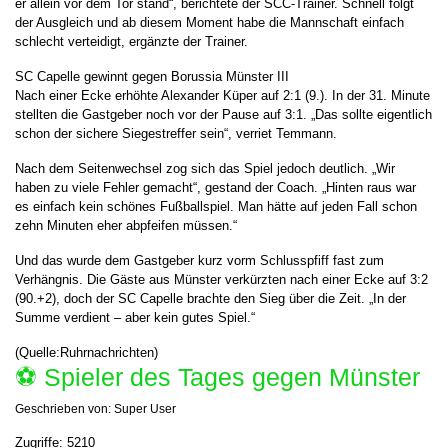
er allein vor dem Tor stand“, berichtete der SCC-Trainer. Schnell folgt
der Ausgleich und ab diesem Moment habe die Mannschaft einfach
schlecht verteidigt, ergänzte der Trainer.
SC Capelle gewinnt gegen Borussia Münster III
Nach einer Ecke erhöhte Alexander Küper auf 2:1 (9.). In der 31. Minute
stellten die Gastgeber noch vor der Pause auf 3:1. „Das sollte eigentlich
schon der sichere Siegestreffer sein“, verriet Temmann.
Nach dem Seitenwechsel zog sich das Spiel jedoch deutlich. „Wir
haben zu viele Fehler gemacht“, gestand der Coach. „Hinten raus war
es einfach kein schönes Fußballspiel. Man hätte auf jeden Fall schon
zehn Minuten eher abpfeifen müssen.“
Und das wurde dem Gastgeber kurz vorm Schlusspfiff fast zum
Verhängnis. Die Gäste aus Münster verkürzten nach einer Ecke auf 3:2
(90.+2), doch der SC Capelle brachte den Sieg über die Zeit. „In der
Summe verdient – aber kein gutes Spiel.“
(Quelle:Ruhrnachrichten)
⚽️ Spieler des Tages gegen Münster
Geschrieben von:
Super User
Zugriffe: 5210