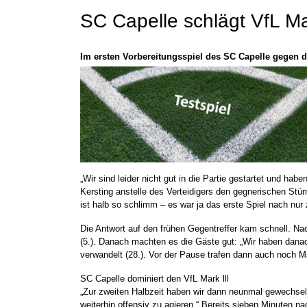
SC Capelle schlägt VfL Mar
Im ersten Vorbereitungsspiel des SC Capelle gegen 
„Wir sind leider nicht gut in die Partie gestartet und ha
Kersting anstelle des Verteidigers den gegnerischen Stür
ist halb so schlimm – es war ja das erste Spiel nach nur
Die Antwort auf den frühen Gegentreffer kam schnell. Na
(5.). Danach machten es die Gäste gut: „Wir haben danach
verwandelt (28.). Vor der Pause trafen dann auch noch 
SC Capelle dominiert den VfL Mark lll
„Zur zweiten Halbzeit haben wir dann neunmal gewechselt
weiterhin offensiv zu agieren.“ Bereits sieben Minuten 