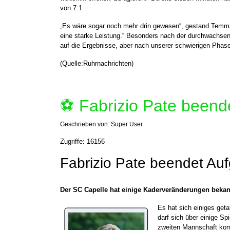
von 7:1.
„Es wäre sogar noch mehr drin gewesen“, gestand Temmann
eine starke Leistung.“ Besonders nach der durchwachsene
auf die Ergebnisse, aber nach unserer schwierigen Phase
(Quelle:Ruhrnachrichten)
⚽️ Fabrizio Pate been
Geschrieben von:
Super User
Zugriffe: 16156
Fabrizio Pate beendet Au
Der SC Capelle hat einige Kaderveränderungen bekann
Es hat sich einiges get
darf sich über einige Sp
zweiten Mannschaft ko