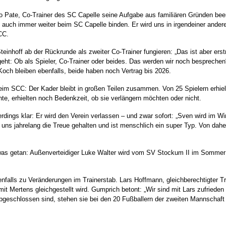
 Pate, Co-Trainer des SC Capelle seine Aufgabe aus familiären Gründen beende
n auch immer weiter beim SC Capelle binden. Er wird uns in irgendeiner ander
CC.
einhoff ab der Rückrunde als zweiter Co-Trainer fungieren: „Das ist aber er
geht: Ob als Spieler, Co-Trainer oder beides. Das werden wir noch besprech
 Koch bleiben ebenfalls, beide haben noch Vertrag bis 2026.
beim SCC: Der Kader bleibt in großen Teilen zusammen. Von 25 Spielern erhiel
e, erhielten noch Bedenkzeit, ob sie verlängern möchten oder nicht.
erdings klar: Er wird den Verein verlassen – und zwar sofort: „Sven wird im Win
at uns jahrelang die Treue gehalten und ist menschlich ein super Typ. Von dah
as getan: Außenverteidiger Luke Walter wird vom SV Stockum II im Sommer
falls zu Veränderungen im Trainerstab. Lars Hoffmann, gleichberechtigter Tr
mit Mertens gleichgestellt wird. Gumprich betont: „Wir sind mit Lars zufried
bgeschlossen sind, stehen sie bei den 20 Fußballern der zweiten Mannschaft