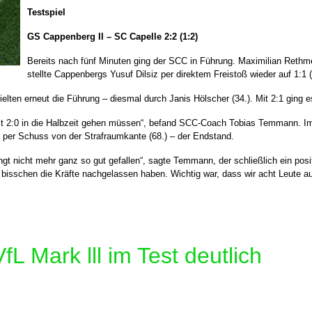
Testspiel
GS Cappenberg II – SC Capelle
2:2 (1:2)
Bereits nach fünf Minuten ging der SCC in Führung. Maximilian Rethme
stellte Cappenbergs Yusuf Dilsiz per direktem Freistoß wieder auf 1:1 (
ielten erneut die Führung – diesmal durch Janis Hölscher (34.). Mit 2:1 ging e
mit 2:0 in die Halbzeit gehen müssen“, befand SCC-Coach Tobias Temmann. I
h per Schuss von der Strafraumkante (68.) – der Endstand.
t nicht mehr ganz so gut gefallen“, sagte Temmann, der schließlich ein positiv
isschen die Kräfte nachgelassen haben. Wichtig war, dass wir acht Leute a
fL Mark lll im Test deutlich