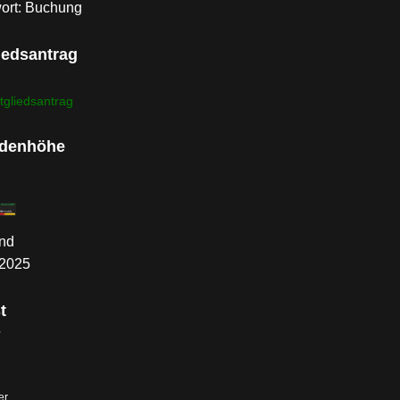
ort: Buchung
iedsantrag
tgliedsantrag
denhöhe
nd
.2025
t
s
er