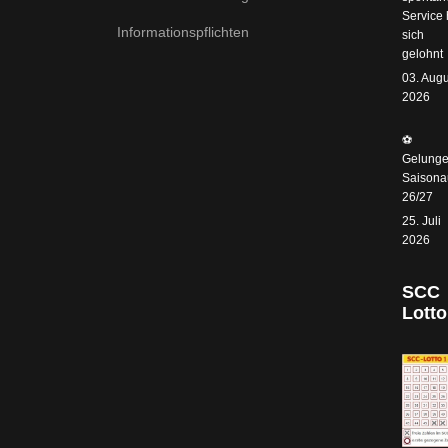
Service 
Informationspflichten
sich
gelohnt
03. Augu
2026
⚽️
Gelunge
Saisonau
26/27
25. Juli
2026
SCC
Lotto