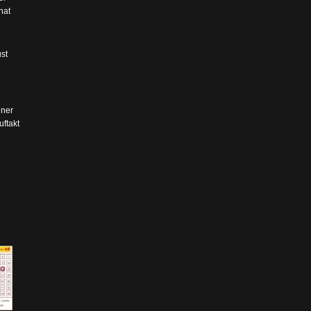
hat
st
ner
ftakt