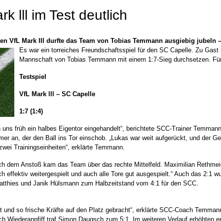
k lll im Test deutlich
den VfL Mark III durfte das Team von Tobias Temmann ausgiebig jubeln
Es war ein torreiches Freundschaftsspiel für den SC Capelle. Zu Gast 
Mannschaft von Tobias Temmann mit einem 1:7-Sieg durchsetzen. Für
Testspiel
VfL Mark lll – SC Capelle
1:7 (1:4)
ben uns früh ein halbes Eigentor eingehandelt“, berichtete SCC-Trainer Temman
mer an, der den Ball ins Tor einschob. „Lukas war weit aufgerückt, und der G
 zwei Trainingseinheiten“, erklärte Temmann.
ch dem Anstoß kam das Team über das rechte Mittelfeld. Maximilian Rethmeier
 effektiv weitergespielt und auch alle Tore gut ausgespielt.“ Auch das 2:1 w
Matthies und Janik Hülsmann zum Halbzeitstand vom 4:1 für den SCC.
 und so frische Kräfte auf den Platz gebracht“, erklärte SCC-Coach Temmann.
nach Wiederanpfiff traf Simon Daugsch zum 5:1. Im weiteren Verlauf erhöhte