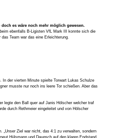
 – doch es wäre noch mehr möglich gewesen.
beim ebenfalls B-Ligisten VfL Mark III konnte sich die
 das Team war das eine Erleichterung.
n. In der vierten Minute spielte Torwart Lukas Schulze
egner musste nur noch ins leere Tor schießen. Aber das
 legte den Ball quer auf Janis Hölscher welcher traf
urde durch Rethmeier eingeleitet und von Hölscher
 „Unser Ziel war nicht, das 4:1 zu verwalten, sondern
n erneut Hülsmann und Daugsch auf den klaren Endstand