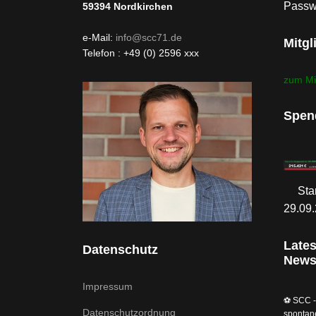
Passw
59394
Nordkirchen
e-Mail:
info@scc71.de
Mitgl
Telefon : +49 (0) 2596 xxx
zum Mi
Spen
Sta
29.09
Lates
Datenschutz
New
Impressum
⚽️ SCC -
Datenschutzordnung
spontan