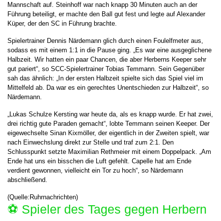
Mannschaft auf. Steinhoff war nach knapp 30 Minuten auch an der
Führung beteiligt, er machte den Ball gut fest und legte auf Alexander
Küper, der den SC in Führung brachte.
Spielertrainer Dennis Närdemann glich durch einen Foulelfmeter aus,
sodass es mit einem 1:1 in die Pause ging. „Es war eine ausgeglichene
Halbzeit. Wir hatten ein paar Chancen, die aber Herberns Keeper sehr
gut pariert“, so SCC-Spielertrainer Tobias Temmann. Sein Gegenüber
sah das ähnlich: „In der ersten Halbzeit spielte sich das Spiel viel im
Mittelfeld ab. Da war es ein gerechtes Unentschieden zur Halbzeit“, so
Närdemann.
„Lukas Schulze Kersting war heute da, als es knapp wurde. Er hat zwei,
drei richtig gute Paraden gemacht“, lobte Temmann seinen Keeper. Der
eigewechselte Sinan Kixmöller, der eigentlich in der Zweiten spielt, war
nach Einwechslung direkt zur Stelle und traf zum 2:1. Den
Schlusspunkt setzte Maximilian Rethmeier mit einem Doppelpack. „Am
Ende hat uns ein bisschen die Luft gefehlt. Capelle hat am Ende
verdient gewonnen, vielleicht ein Tor zu hoch“, so Närdemann
abschließend.
(Quelle:Ruhrnachrichten)
⚽️ Spieler des Tages gegen Herbern