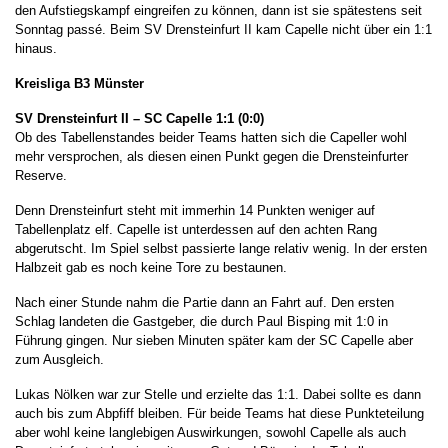
den Aufstiegskampf eingreifen zu können, dann ist sie spätestens seit
Sonntag passé. Beim SV Drensteinfurt II kam Capelle nicht über ein 1:1
hinaus.
Kreisliga B3 Münster
SV Drensteinfurt II – SC Capelle 1:1 (0:0)
Ob des Tabellenstandes beider Teams hatten sich die Capeller wohl
mehr versprochen, als diesen einen Punkt gegen die Drensteinfurter
Reserve.
Denn Drensteinfurt steht mit immerhin 14 Punkten weniger auf
Tabellenplatz elf. Capelle ist unterdessen auf den achten Rang
abgerutscht. Im Spiel selbst passierte lange relativ wenig. In der ersten
Halbzeit gab es noch keine Tore zu bestaunen.
Nach einer Stunde nahm die Partie dann an Fahrt auf. Den ersten
Schlag landeten die Gastgeber, die durch Paul Bisping mit 1:0 in
Führung gingen. Nur sieben Minuten später kam der SC Capelle aber
zum Ausgleich.
Lukas Nölken war zur Stelle und erzielte das 1:1. Dabei sollte es dann
auch bis zum Abpfiff bleiben. Für beide Teams hat diese Punkteteilung
aber wohl keine langlebigen Auswirkungen, sowohl Capelle als auch