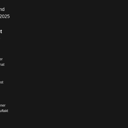
nd
.2025
t
s
er
hat
st
ner
ftakt