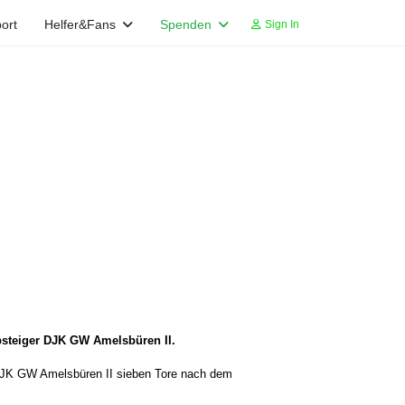
ort
Helfer&Fans
Spenden
Sign In
Absteiger DJK GW Amelsbüren II.
n DJK GW Amelsbüren II sieben Tore nach dem