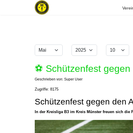
Verei
Monat
Jahr
Anzeige #
Filter
⚽️ Schützenfest gegen
Geschrieben von:
Super User
Zugriffe: 8175
Schützenfest gegen den A
In der Kreisliga B3 im Kreis Münster freuen sich di