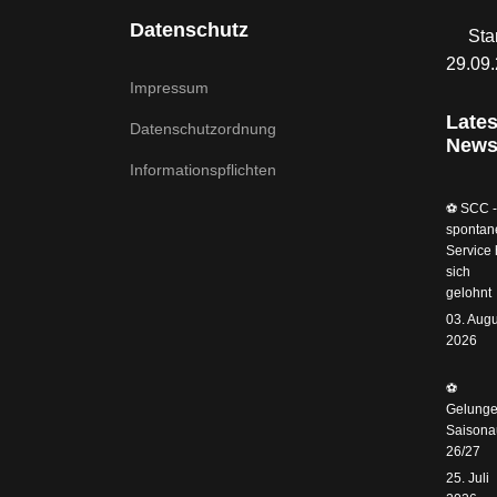
Datenschutz
Sta
29.09
Impressum
Lates
Datenschutzordnung
New
Informationspflichten
⚽️ SCC -
spontan
Service 
sich
gelohnt
03. Augu
2026
⚽️
Gelunge
Saisonau
26/27
25. Juli