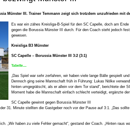
sia Münster III. Trainer Temmann zeigt sich trotzdem unzufrieden mit d
Es war ein zähes Kreisliga-B-Spiel für den SC Capelle, doch am End
gegen die Borussia Münster III durch. Für den Coach steht jedoch fest
gewesen.
Kreisliga B3 Münster
SC Capelle – Borussia Münster III 3:2 (3:1)
Tabelle....
„Das Spiel war sehr zerfahren, wir haben viele lange Bälle gespielt u
Dennoch ging seine Mannschaft früh in Führung: Lukas Nölke verwande
hinten umgegrätscht, als er allein vor dem Tor stand“, berichtete der 
Moment habe die Mannschaft einfach schlecht verteidigt, ergänzte der 
SC Capelle gewinnt gegen Borussia Münster III
der 31. Minute stellten die Gastgeber noch vor der Pause auf 3:1. „Das sollte e
ch. „Wir haben zu viele Fehler gemacht“, gestand der Coach. „Hinten raus wa