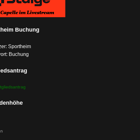
theim Buchung
er: Sportheim
ort: Buchung
iedsantrag
tgliedsantrag
denhöhe