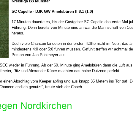
Kreisliga B3 Münster
SC Capelle - DJK GW Amelsbüren II 8:1 (1:0)
17 Minuten dauerte es, bis der Gastgeber SC Capelle das erste Mal jub
Führung. Denn bereits von Minute eins an war die Mannschaft von C
heraus.
Doch viele Chancen landeten in der ersten Hälfte nicht im Netz, das ä
mindestens 4:0 oder 5:0 führen müssen. Gefühlt treffen wir achtmal d
Person von Jan Pohlmeyer aus.
SCC wieder in Führung. Ab der 60. Minute ging Amelsbüren dann die Luft aus
lfmeter, Ritz und Alexander Küper machten das halbe Dutzend perfekt.
r einen Abschlag vom Keeper abfing und aus knapp 35 Metern ins Tor traf. D
 Chancen endlich genutzt“, freute sich der Coach.
gegen Nordkirchen