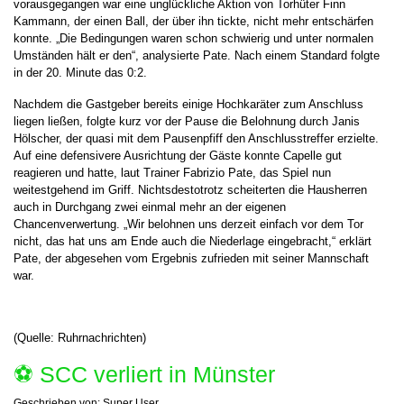
vorausgegangen war eine unglückliche Aktion von Torhüter Finn
Kammann, der einen Ball, der über ihn tickte, nicht mehr entschärfen
konnte. „Die Bedingungen waren schon schwierig und unter normalen
Umständen hält er den“, analysierte Pate. Nach einem Standard folgte
in der 20. Minute das 0:2.
Nachdem die Gastgeber bereits einige Hochkaräter zum Anschluss
liegen ließen, folgte kurz vor der Pause die Belohnung durch Janis
Hölscher, der quasi mit dem Pausenpfiff den Anschlusstreffer erzielte.
Auf eine defensivere Ausrichtung der Gäste konnte Capelle gut
reagieren und hatte, laut Trainer Fabrizio Pate, das Spiel nun
weitestgehend im Griff. Nichtsdestotrotz scheiterten die Hausherren
auch in Durchgang zwei einmal mehr an der eigenen
Chancenverwertung. „Wir belohnen uns derzeit einfach vor dem Tor
nicht, das hat uns am Ende auch die Niederlage eingebracht,“ erklärt
Pate, der abgesehen vom Ergebnis zufrieden mit seiner Mannschaft
war.
(Quelle: Ruhrnachrichten)
⚽️ SCC verliert in Münster
Geschrieben von:
Super User