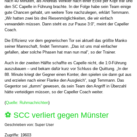
nach 40 Minuten, als Andreas Winkler nach einer Ecke per Kopf traf und
den SC Capelle in Führung brachte. In der Folge habe sein Team einige
gute Chancen gehabt, um weitere Tore nachzulegen, erklärt Temmann.
„Wir hatten zwei bis drei Riesenmöglichkeiten, die wir einfach
verwandeln müssen. Dann steht es zur Pause 3:0“, meint der Capeller
Coach.
Die Effizienz vor dem gegnerischen Tor sei aktuell das größte Manko
seiner Mannschaft, findet Temmann. „Das ist uns mal einfacher
gefallen, aber solche Phasen hat man nun mal“, so der Trainer.
Auch in der zweiten Hälfte schaffte es Capelle nicht, die 1:0-Führung
auszubauen – und bekam dafür kurz vor Schluss die Quittung. „In der
88. Minute kriegt der Gegner einen Konter, den spielen sie dann gut aus
und erzielen nach einer Flanke den Ausgleich“, sagt Temmann. Das
Gegentor sei „dumm“ gewesen, da sein Team den Angriff in Überzahl
hätte verteidigen müssen, so der Capeller Coach weiter.
(
Quelle: Ruhrnachrichten
)
⚽️ SCC verliert gegen Münster
Geschrieben von:
Super User
Zugriffe: 19603