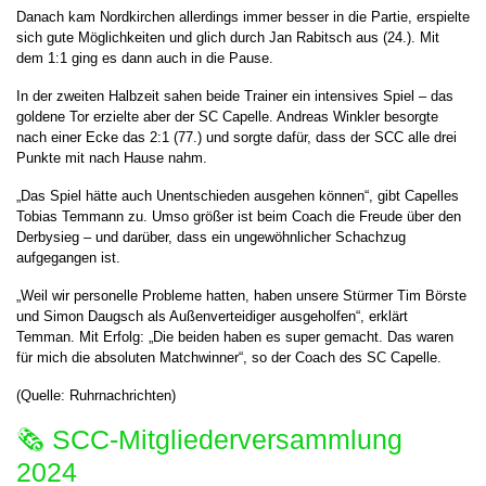
Danach kam Nordkirchen allerdings immer besser in die Partie, erspielte
sich gute Möglichkeiten und glich durch Jan Rabitsch aus (24.). Mit
dem 1:1 ging es dann auch in die Pause.
In der zweiten Halbzeit sahen beide Trainer ein intensives Spiel – das
goldene Tor erzielte aber der SC Capelle. Andreas Winkler besorgte
nach einer Ecke das 2:1 (77.) und sorgte dafür, dass der SCC alle drei
Punkte mit nach Hause nahm.
„Das Spiel hätte auch Unentschieden ausgehen können“, gibt Capelles
Tobias Temmann zu. Umso größer ist beim Coach die Freude über den
Derbysieg – und darüber, dass ein ungewöhnlicher Schachzug
aufgegangen ist.
„Weil wir personelle Probleme hatten, haben unsere Stürmer Tim Börste
und Simon Daugsch als Außenverteidiger ausgeholfen“, erklärt
Temman. Mit Erfolg: „Die beiden haben es super gemacht. Das waren
für mich die absoluten Matchwinner“, so der Coach des SC Capelle.
(Quelle: Ruhrnachrichten)
🗞 SCC-Mitgliederversammlung
2024