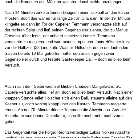
auch die Borussen aus Münster wussten damit nichts anzufangen.
Nach 14 Minuten zirkelte Simon Daugsch einen Eckball an den kurzen
Pfosten, doch das war es für lange Zeit an Chancen. In der 19. Minute
klingelte es dann im Tor der Capeller. Temmann verschätzte sich auf
der rechten Seite und ließ seinen Gegenspieler ziehen, der zu Marius
Gotschol rüber legte, der unbeirrt einnetzen konnte. Temmann
versuchte zu reagieren und warf seinen Topscorer Janis Hölscher kurz
vor der Halbzeit (33.) ins kalte Wasser. Hölscher, der in der laufenden
Saison bereits 19 Mal getroffen hatte, setzte sich gegen zwei
Gegenspieler durch und testete Gästekeeper Dalli – doch es blieb beim
Versuch.
Auch nach dem Seitenwechsel blieben Chancen Mangelware. SC
Capelle versuchte alles, lief an, doch es blieb beim Versuch. Nach einer
knappen Stunde erlief Hölscher sich einen Ball, steuerte alleine auf den
Keeper zu, doch verzog knapp über den Kasten. Temmann reagierte
erneut. Ab der 70. Minute dünnte Temmann die Abwehr aus. Aus der
Viererkette wurde eine Dreierkette, es sollte noch mehr nach vorne
gehen.
Das Gegenteil war die Folge: Rechtsverteidiger Lukas Nölken rutschte