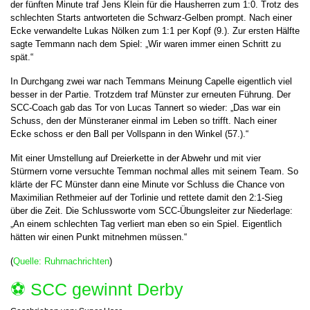
der fünften Minute traf Jens Klein für die Hausherren zum 1:0. Trotz des
schlechten Starts antworteten die Schwarz-Gelben prompt. Nach einer
Ecke verwandelte Lukas Nölken zum 1:1 per Kopf (9.). Zur ersten Hälfte
sagte Temmann nach dem Spiel: „Wir waren immer einen Schritt zu
spät.“
In Durchgang zwei war nach Temmans Meinung Capelle eigentlich viel
besser in der Partie. Trotzdem traf Münster zur erneuten Führung. Der
SCC-Coach gab das Tor von Lucas Tannert so wieder: „Das war ein
Schuss, den der Münsteraner einmal im Leben so trifft. Nach einer
Ecke schoss er den Ball per Vollspann in den Winkel (57.).“
Mit einer Umstellung auf Dreierkette in der Abwehr und mit vier
Stürmern vorne versuchte Temman nochmal alles mit seinem Team. So
klärte der FC Münster dann eine Minute vor Schluss die Chance von
Maximilian Rethmeier auf der Torlinie und rettete damit den 2:1-Sieg
über die Zeit. Die Schlussworte vom SCC-Übungsleiter zur Niederlage:
„An einem schlechten Tag verliert man eben so ein Spiel. Eigentlich
hätten wir einen Punkt mitnehmen müssen.“
(
Quelle: Ruhrnachrichten
)
⚽️ SCC gewinnt Derby