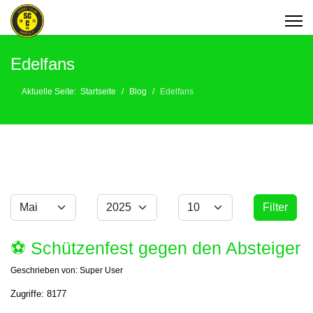
Edelfans
Aktuelle Seite:
Startseite
Blog
Edelfans
Monat
Jahr
Anzeige #
Filter
Filter
⚽️ Schützenfest gegen den Absteiger
Geschrieben von:
Super User
Zugriffe: 8177