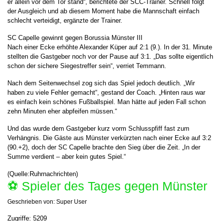
er allein vor dem Tor stand“, berichtete der SCC-Trainer. Schnell folgt
der Ausgleich und ab diesem Moment habe die Mannschaft einfach
schlecht verteidigt, ergänzte der Trainer.
SC Capelle gewinnt gegen Borussia Münster III
Nach einer Ecke erhöhte Alexander Küper auf 2:1 (9.). In der 31. Minute
stellten die Gastgeber noch vor der Pause auf 3:1. „Das sollte eigentlich
schon der sichere Siegestreffer sein“, verriet Temmann.
Nach dem Seitenwechsel zog sich das Spiel jedoch deutlich. „Wir
haben zu viele Fehler gemacht“, gestand der Coach. „Hinten raus war
es einfach kein schönes Fußballspiel. Man hätte auf jeden Fall schon
zehn Minuten eher abpfeifen müssen.“
Und das wurde dem Gastgeber kurz vorm Schlusspfiff fast zum
Verhängnis. Die Gäste aus Münster verkürzten nach einer Ecke auf 3:2
(90.+2), doch der SC Capelle brachte den Sieg über die Zeit. „In der
Summe verdient – aber kein gutes Spiel.“
(Quelle:Ruhrnachrichten)
⚽️ Spieler des Tages gegen Münster
Geschrieben von:
Super User
Zugriffe: 5209