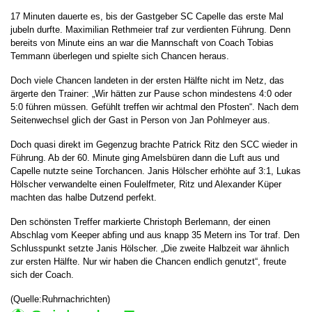
17 Minuten dauerte es, bis der Gastgeber SC Capelle das erste Mal
jubeln durfte. Maximilian Rethmeier traf zur verdienten Führung. Denn
bereits von Minute eins an war die Mannschaft von Coach Tobias
Temmann überlegen und spielte sich Chancen heraus.
Doch viele Chancen landeten in der ersten Hälfte nicht im Netz, das
ärgerte den Trainer: „Wir hätten zur Pause schon mindestens 4:0 oder
5:0 führen müssen. Gefühlt treffen wir achtmal den Pfosten“. Nach dem
Seitenwechsel glich der Gast in Person von Jan Pohlmeyer aus.
Doch quasi direkt im Gegenzug brachte Patrick Ritz den SCC wieder in
Führung. Ab der 60. Minute ging Amelsbüren dann die Luft aus und
Capelle nutzte seine Torchancen. Janis Hölscher erhöhte auf 3:1, Lukas
Hölscher verwandelte einen Foulelfmeter, Ritz und Alexander Küper
machten das halbe Dutzend perfekt.
Den schönsten Treffer markierte Christoph Berlemann, der einen
Abschlag vom Keeper abfing und aus knapp 35 Metern ins Tor traf. Den
Schlusspunkt setzte Janis Hölscher. „Die zweite Halbzeit war ähnlich
zur ersten Hälfte. Nur wir haben die Chancen endlich genutzt“, freute
sich der Coach.
(Quelle:Ruhrnachrichten)