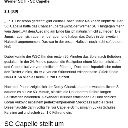
Werner SC II - SC Capelle
1:1 (0:0)
„Ein 1:1 ist schon gerecht“, gibt Werne-Coach Mario Naß nach Abpfiff zu. Der
SC Capelle hatte das Chancenübergewicht, der Werner SC II hingegen mehr
vom Spiel. „Mit dem Ausgang am Ende bin ich natürlich nicht zufrieden. Die
Jungs haben sich aber reingehauen und haben das Derby in der zweiten
Halbzeit angenommen. Das war in der ersten Halbzeit noch nicht so“, betont
Naß.
Dabei konnte der WSC II in den ersten 20 Minuten das Spiel nach Belieben
gestalten. In der 24. Minute passten die Gastgeber einen Moment nicht auf
und Capelle traf zur vermeintlichen Führung. Doch der Unparteiische nahm
den Treffer zurück, da er zuvor ein Stürmerfoul erkannt hatte. Glück für die
Naß-Elf. So blieb es beim 0:0 zur Halbzeit.
Nach der Pause zeigte sich der Derby-Charakter dann etwas deutlicher. So
dauerte es bis zur 63. Minute, bis sich die Hausherren für ihre langen
Ballstafetten belohnten. Alexander Heußner erhielt den Ball und schickte
Goran Vukovic mit einem perfekt temperierten Steckpass auf die Reise.
Dieser tauchte dann völlig frei vor Capelle-Schlussmann Lukas Schulze
Kersting auf und schob zur 1:0 Führung ein.
SC Capelle stellt um