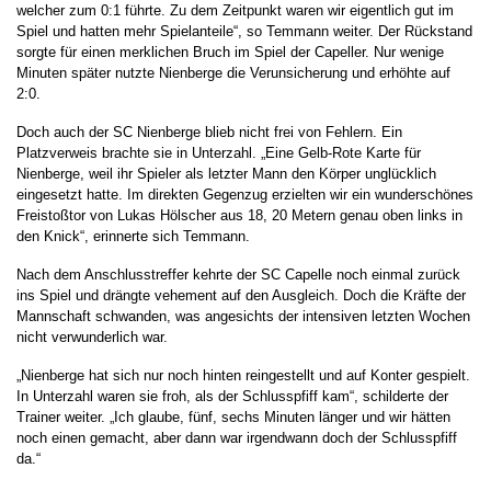
welcher zum 0:1 führte. Zu dem Zeitpunkt waren wir eigentlich gut im
Spiel und hatten mehr Spielanteile“, so Temmann weiter. Der Rückstand
sorgte für einen merklichen Bruch im Spiel der Capeller. Nur wenige
Minuten später nutzte Nienberge die Verunsicherung und erhöhte auf
2:0.
Doch auch der SC Nienberge blieb nicht frei von Fehlern. Ein
Platzverweis brachte sie in Unterzahl. „Eine Gelb-Rote Karte für
Nienberge, weil ihr Spieler als letzter Mann den Körper unglücklich
eingesetzt hatte. Im direkten Gegenzug erzielten wir ein wunderschönes
Freistoßtor von Lukas Hölscher aus 18, 20 Metern genau oben links in
den Knick“, erinnerte sich Temmann.
Nach dem Anschlusstreffer kehrte der SC Capelle noch einmal zurück
ins Spiel und drängte vehement auf den Ausgleich. Doch die Kräfte der
Mannschaft schwanden, was angesichts der intensiven letzten Wochen
nicht verwunderlich war.
„Nienberge hat sich nur noch hinten reingestellt und auf Konter gespielt.
In Unterzahl waren sie froh, als der Schlusspfiff kam“, schilderte der
Trainer weiter. „Ich glaube, fünf, sechs Minuten länger und wir hätten
noch einen gemacht, aber dann war irgendwann doch der Schlusspfiff
da.“