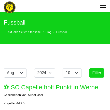
Fussball
Aktuelle Seite:
Startseite
Blog
Fussball
Monat
Jahr
Anzeige #
Filter
Filter
⚽️ SC Capelle holt Punkt in Werne
Geschrieben von:
Super User
Zugriffe: 44335