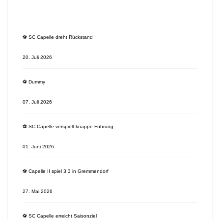
⚽️ SC Capelle dreht Rückstand
20. Juli 2026
⚽️ Dummy
07. Juli 2026
⚽️ SC Capelle verspielt knappe Führung
01. Juni 2026
⚽️ Capelle II spiel 3:3 in Gremmendorf
27. Mai 2026
⚽️ SC Capelle erreicht Saisonziel