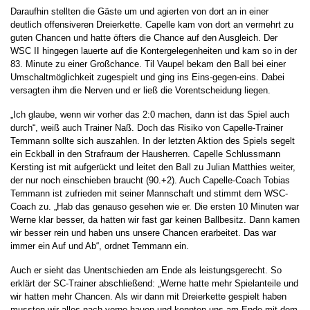
Daraufhin stellten die Gäste um und agierten von dort an in einer
deutlich offensiveren Dreierkette. Capelle kam von dort an vermehrt zu
guten Chancen und hatte öfters die Chance auf den Ausgleich. Der
WSC II hingegen lauerte auf die Kontergelegenheiten und kam so in der
83. Minute zu einer Großchance. Til Vaupel bekam den Ball bei einer
Umschaltmöglichkeit zugespielt und ging ins Eins-gegen-eins. Dabei
versagten ihm die Nerven und er ließ die Vorentscheidung liegen.
„Ich glaube, wenn wir vorher das 2:0 machen, dann ist das Spiel auch
durch“, weiß auch Trainer Naß. Doch das Risiko von Capelle-Trainer
Temmann sollte sich auszahlen. In der letzten Aktion des Spiels segelt
ein Eckball in den Strafraum der Hausherren. Capelle Schlussmann
Kersting ist mit aufgerückt und leitet den Ball zu Julian Matthies weiter,
der nur noch einschieben braucht (90.+2). Auch Capelle-Coach Tobias
Temmann ist zufrieden mit seiner Mannschaft und stimmt dem WSC-
Coach zu. „Hab das genauso gesehen wie er. Die ersten 10 Minuten war
Werne klar besser, da hatten wir fast gar keinen Ballbesitz. Dann kamen
wir besser rein und haben uns unsere Chancen erarbeitet. Das war
immer ein Auf und Ab“, ordnet Temmann ein.
Auch er sieht das Unentschieden am Ende als leistungsgerecht. So
erklärt der SC-Trainer abschließend: „Werne hatte mehr Spielanteile und
wir hatten mehr Chancen. Als wir dann mit Dreierkette gespielt haben
mussten wir alles nach vorne hauen und konnten uns am Ende mit dem