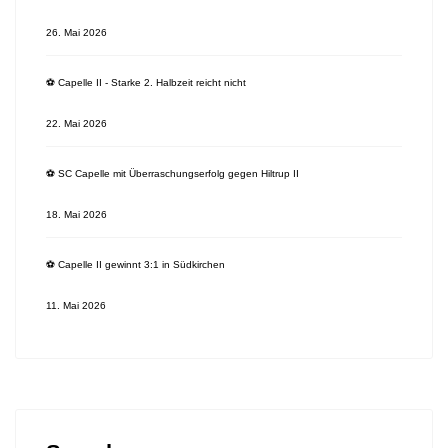
26. Mai 2026
⚽️ Capelle II - Starke 2. Halbzeit reicht nicht
22. Mai 2026
⚽️ SC Capelle mit Überraschungserfolg gegen Hiltrup II
18. Mai 2026
⚽️ Capelle II gewinnt 3:1 in Südkirchen
11. Mai 2026