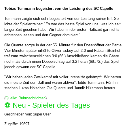
Tobias Temmann begeistert von der Leistung des SC Capelle
Temmann zeigte sich sehr begeistert von der Leistung seiner Elf. So
lobte der Spielertrainer: "Es war das beste Spiel von uns, was ich seit
langer Zeit gesehen habe. Wir haben in der ersten Halbzeit gar nichts
anbrennen lassen und den Gegner dominiert."
Ole Quante sorgte in der der 55. Minute für den Dosenöffner der Partie.
Vier Minuten später erhöhte Oliver Eckey auf 2:0 und Fabian Steinhoff
traf zum zwischenzeitlichen 3:0 (66.) Anschließend kamen die Gäste
nochmals durch einen Doppelschlag auf 3:2 heran (68.,72.) das Spiel
jedoch gewann der SC Capelle.
"Wir haben jeden Zweikampf mit voller Intensität gekämpft. Wir hatten
die meiste Zeit den Ball und waren aktiver", lobte Temmann. Für ihn
stachen Lukas Hölscher, Ole Quante und Jannik Hülsmann heraus.
(
Quelle: Ruhrnachrichten
)
⚽️ Neu - Spieler des Tages
Geschrieben von:
Super User
Zugriffe: 19697