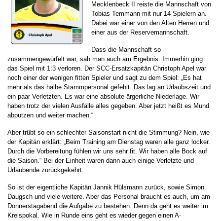
Mecklenbeck II reiste die Mannschaft von
Tobias Temmann mit nur 14 Spielern an.
Dabei war einer von den Alten Herren und
einer aus der Reservemannschaft.
Dass die Mannschaft so
zusammengewürfelt war, sah man auch am Ergebnis. Immerhin ging
das Spiel mit 1:3 verloren. Der SCC-Ersatzkapitän Christoph Apel war
noch einer der wenigen fitten Spieler und sagt zu dem Spiel: „Es hat
mehr als das halbe Stammpersonal gefehlt. Das lag an Urlaubszeit und
ein paar Verletzten. Es war eine absolute ärgerliche Niederlage. Wir
haben trotz der vielen Ausfälle alles gegeben. Aber jetzt heißt es Mund
abputzen und weiter machen.“
Aber trübt so ein schlechter Saisonstart nicht die Stimmung? Nein, wie
der Kapitän erklärt: „Beim Training am Dienstag waren alle ganz locker.
Durch die Vorbereitung fühlen wir uns sehr fit. Wir haben alle Bock auf
die Saison.“ Bei der Einheit waren dann auch einige Verletzte und
Urlaubende zurückgekehrt.
So ist der eigentliche Kapitän Jannik Hülsmann zurück, sowie Simon
Daugsch und viele weitere. Aber das Personal braucht es auch, um am
Donnerstagabend die Aufgabe zu bestehen. Denn da geht es weiter im
Kreispokal. Wie in Runde eins geht es wieder gegen einen A-