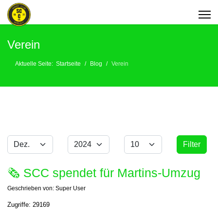
Verein
Aktuelle Seite:
Startseite
Blog
Verein
Monat
Jahr
Anzeige #
Filter
Filter
🗞 SCC spendet für Martins-Umzug
Geschrieben von:
Super User
Zugriffe: 29169