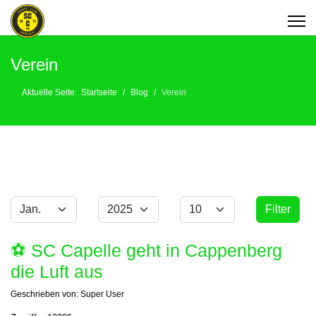
Verein
Aktuelle Seite:
Startseite
Blog
Verein
Monat
Jahr
Anzeige #
Filter
Filter
⚽️ SC Capelle geht in Cappenberg
die Luft aus
Geschrieben von:
Super User