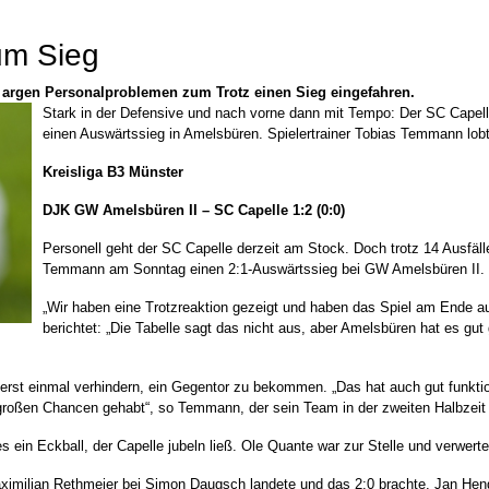
um Sieg
le argen Personalproblemen zum Trotz einen Sieg eingefahren.
Stark in der Defensive und nach vorne dann mit Tempo: Der SC Capelle
einen Auswärtssieg in Amelsbüren. Spielertrainer Tobias Temmann lobte
Kreisliga B3 Münster
DJK GW Amelsbüren II – SC Capelle
1:2 (0:0)
Personell geht der SC Capelle derzeit am Stock. Doch trotz 14 Ausfäll
Temmann am Sonntag einen 2:1-Auswärtssieg bei GW Amelsbüren II.
„Wir haben eine Trotzreaktion gezeigt und haben das Spiel am Ende a
berichtet: „Die Tabelle sagt das nicht aus, aber Amelsbüren hat es gu
d erst einmal verhindern, ein Gegentor zu bekommen. „Das hat auch gut funkti
e großen Chancen gehabt“, so Temmann, der sein Team in der zweiten Halbzeit s
 ein Eckball, der Capelle jubeln ließ. Ole Quante war zur Stelle und verwerte
ximilian Rethmeier bei Simon Daugsch landete und das 2:0 brachte. Jan Hend