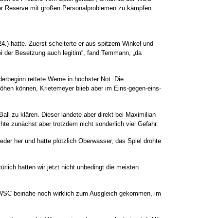
ner Reserve mit großen Personalproblemen zu kämpfen
.) hatte. Zuerst scheiterte er aus spitzem Winkel und
ei der Besetzung auch legitim“, fand Temmann, „da
derbeginn rettete Werne in höchster Not. Die
höhen können, Krietemeyer blieb aber im Eins-gegen-eins-
l zu klären. Dieser landete aber direkt bei Maximilian
hte zunächst aber trotzdem nicht sonderlich viel Gefahr.
der her und hatte plötzlich Oberwasser, das Spiel drohte
rlich hatten wir jetzt nicht unbedingt die meisten
er WSC beinahe noch wirklich zum Ausgleich gekommen, im