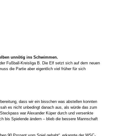
Gelben unnötig ins Schwimmen.
n der Fußball-Kreisliga B. Die Elf setzt sich auf dem neuen
s die Partie aber eigentlich viel früher für sich
bereitung, dass wir ein bisschen was abstellen konnten
i sah es nicht unbedingt danach aus, als würde das zum
n Steckpass war Alexander Küper durch und versenkte
och bis Spielende ändern – blieb die bessere Mannschaft
haben 90 Prozent vom Spiel gehabt“, erkannte der WSC-