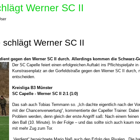
hlägt Werner SC II
User
 schlägt Werner SC II
erdient gegen den Werner SC II durch. Allerdings kommen die Schwarz-
Der SC Capelle feiert einen erfolgreichen Auftakt ins Pflichtspieljahr i
Kunstrasenplatz an der Gorfeldstraße gegen den Werner SC II durch, mus
entscheiden.
Kreisliga B3 Münster
SC Capelle - Werner SC II 2:1 (1:0)
Das sah auch Tobias Temmann so. „Ich dachte eigentlich nach der Vor
mit der Chancenverwertung“, kommentierte der Capeller Trainer. Dabe
Problem werden, denn gleich der erste Angriff saß: Nach einem feine
den Ball (10. Minute). In der Folge – und das sollte sich auch kaum n
mit mehr Zug zum Tor.
„Verdient“ bezeichnete Mario Naß auch den Erfolg des Rivalen. „Die 