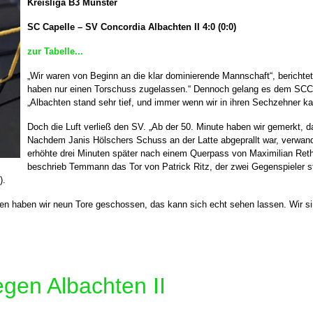
Kreisliga B3 Münster
SC Capelle – SV Concordia Albachten II 4:0 (0:0)
zur Tabelle...
„Wir waren von Beginn an die klar dominierende Mannschaft“, bericht
haben nur einen Torschuss zugelassen.“ Dennoch gelang es dem SCC ni
„Albachten stand sehr tief, und immer wenn wir in ihren Sechzehner ka
Doch die Luft verließ den SV. „Ab der 50. Minute haben wir gemerkt, 
Nachdem Janis Hölschers Schuss an der Latte abgeprallt war, verwand
erhöhte drei Minuten später nach einem Querpass von Maximilian Rethm
beschrieb Temmann das Tor von Patrick Ritz, der zwei Gegenspieler st
).
elen haben wir neun Tore geschossen, das kann sich echt sehen lassen. Wir s
egen Albachten II