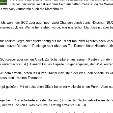
Trainer, der sogar selbst auf dem Feld aushelfen musste, da die Wer
das war von vornherein auch die Marschroute.“
ich, wenn der SCC aber auch noch zwei Chancen durch Janis Hölscher (19./24
temeyer. „Dass Werne tief stehen würde, war uns schon klar. Das ist aber b
bedingt, legte aber direkt richtig gut los. Nicht mal zwei Minuten nach Wie
 aus kurzer Distanz in Rücklage aber über das Tor. Danach hätte Hölscher er
C-Keeper aber seinen Anteil. Zunächst eilte er aus seinem Kasten, um den Bal
r unterbrachte (54.). Danach ließ es Capelle ruhiger angehen, der WSC entfac
Mit dem ersten Torschuss durch Trainer Naß stellt der WSC den Anschluss wie
t passieren“, meinte Temmann.
 geliefert. Mit ein bisschen Glück holen wir vielleicht einen Punkt. Aber natü
genheit. Ritz scheiterte aus der Distanz (80.), in der Nachspielzeit wäre d
der das Tor von Lukas Schulze Kersting erreichte (90.+3).