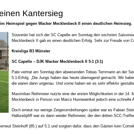
 einen Kantersieg
 im Heimspiel gegen Wacker Mecklenbeck II einen deutlichen Heimsieg.
Souverän hat sich der SC Capelle am Sonntag den sechsten Saisonsie
Mecklenbeck II gab es einen deutlichen Erfolg. Sehr zur Freude von Co
Kreisliga B3 Münster
SC Capelle – DJK Wacker Mecklenbeck II
5:1 (3:1)
Pate vertrat am Sonntag den abwesenden Tobias Temmann an der Seit
5:1-Erfolg. „Die Jungs haben das heute überragend gemacht. Wir hab
die waren dann ungenau. Und vorne haben wir es sehr effektiv gestalte
Maximilian Rethmeier nutzte eine der ersten Möglichkeiten in der 14. M
Mecklenbeck in Person von Marco Hunnewinkel jedoch eine schnelle An
Doch erneut nur wenige Zeigerumdrehungen später war es Fabian Steinh
Halbzeitpfiff war es dann wieder Rethmeier, der den dritten SCC-Treffer
erneut Steinhoff (85.) auf 5:1 und sorgten dafür, dass den Gästen kein Come