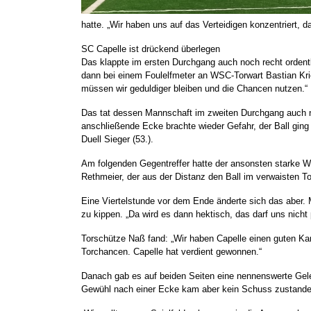
hatte. „Wir haben uns auf das Verteidigen konzentriert, 
SC Capelle ist drückend überlegen
Das klappte im ersten Durchgang auch noch recht ordentl
dann bei einem Foulelfmeter an WSC-Torwart Bastian Krie
müssen wir geduldiger bleiben und die Chancen nutzen.“
Das tat dessen Mannschaft im zweiten Durchgang auch nur 
anschließende Ecke brachte wieder Gefahr, der Ball ging
Duell Sieger (53.).
Am folgenden Gegentreffer hatte der ansonsten starke WS
Rethmeier, der aus der Distanz den Ball im verwaisten To
Eine Viertelstunde vor dem Ende änderte sich das aber. 
zu kippen. „Da wird es dann hektisch, das darf uns nich
Torschütze Naß fand: „Wir haben Capelle einen guten Kampf
Torchancen. Capelle hat verdient gewonnen.“
Danach gab es auf beiden Seiten eine nennenswerte Gele
Gewühl nach einer Ecke kam aber kein Schuss zustande, 