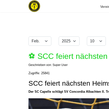
Verei
Monat
Jahr
Anzeige #
Filter
⚽️ SCC feiert nächste
Geschrieben von:
Super User
Zugriffe: 25841
SCC feiert nächsten Heim
Der SC Capelle schlägt SV Concordia Albachten II. Tro