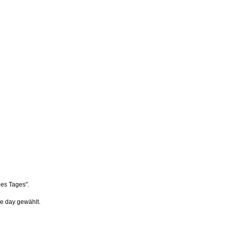
des Tages".
he day gewählt.