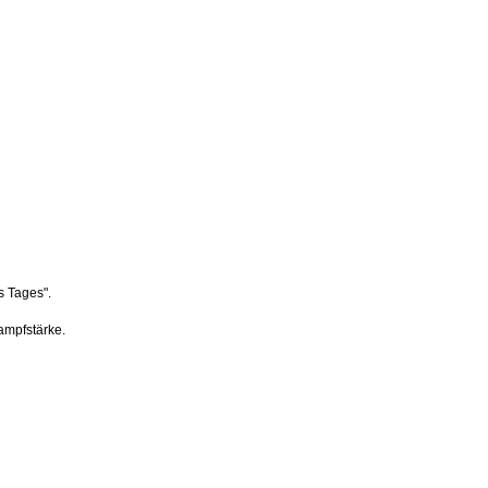
s Tages".
ampfstärke.