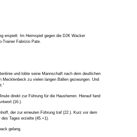
g erspielt. Im Heimspiel gegen die DJK Wacker
-Trainer Fabrizio Pate.
enlinie und lobte seine Mannschaft nach dem deutlichen
en Mecklenbeck zu vielen langen Bällen gezwungen. Und
t.“
inute direkt zur Führung für die Hausherren. Hierauf fand
twort (16.).
off, der zur erneuten Führung traf (22.). Kurz vor dem
 des Tages erzielte (45.+1).
back gelang.