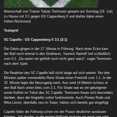
Mannschaft von Trainer Tobias Temmann gewann am Sonntag (19. Juli)
zu Hause mit 3:1 gegen GS Cappenberg II und drehte dabei einen
frühen Rückstand.
Testspiel
SC Capelle - GS Cappenberg II
3:1 (2:1)
Die Gäste gingen in der 17. Minute in Führung. Nach einer Ecke kam
der Ball noch einmal in den Strafraum, Yannick Harhoff traf schließlich
zum 0:1. „Da waren wir gefühlt noch nicht ganz wach“, sagte Temmann
nach dem Spiel.
Die Reaktion des SC Capelle ließ nicht lange auf sich warten. Nur drei
Minuten später verwandelte Rene Strate einen Freistoß zum 1:1. In der
32. Minute legte der Neuzugang nach. Aus rund 14 Metern schoss er
den Ball flach unten links zum 2:1. Für Strate war es ein gelungener
erster Auftritt im Trikot des SC Capelle. Temmann freute sich besonders
darüber, dass der Angreifer sofort funktionierte. Auch Florian Rode und
Mika Lücke, ebenfalls neu im Team, hätten sich bereits gut eingefügt.
Capelle hätte die Führung schon vor der Pause deutlicher ausbauen
können. „Ich glaube, in der ersten Halbzeit müssen wir noch vier oder