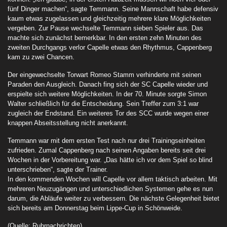
fünf Dinger machen“, sagte Temmann. Seine Mannschaft habe defensiv
kaum etwas zugelassen und gleichzeitig mehrere klare Möglichkeiten
vergeben. Zur Pause wechselte Temmann sieben Spieler aus. Das
machte sich zunächst bemerkbar. In den ersten zehn Minuten des
zweiten Durchgangs verlor Capelle etwas den Rhythmus, Cappenberg
kam zu zwei Chancen.
Der eingewechselte Torwart Romeo Stamm verhinderte mit seinen
Paraden den Ausgleich. Danach fing sich der SC Capelle wieder und
erspielte sich weitere Möglichkeiten. In der 70. Minute sorgte Simon
Walter schließlich für die Entscheidung. Sein Treffer zum 3:1 war
zugleich der Endstand. Ein weiteres Tor des SCC wurde wegen einer
knappen Abseitsstellung nicht anerkannt.
Temmann war mit dem ersten Test nach nur drei Trainingseinheiten
zufrieden. Zumal Cappenberg nach seinen Angaben bereits seit drei
Wochen in der Vorbereitung war. „Das hätte ich vor dem Spiel so blind
unterschrieben“, sagte der Trainer.
In den kommenden Wochen will Capelle vor allem taktisch arbeiten. Mit
mehreren Neuzugängen und unterschiedlichen Systemen gehe es nun
darum, die Abläufe weiter zu verbessern. Die nächste Gelegenheit bietet
sich bereits am Donnerstag beim Lippe-Cup in Schönweide.
(Quelle: Ruhrnachrichten)