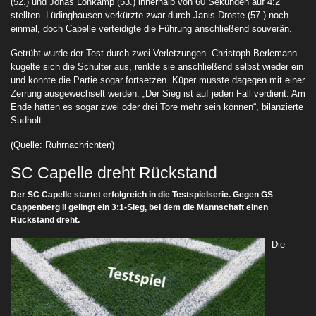
(52.) und Jonas Lohkamp (53.) innerhalb von 60 Sekunden auf 4:2
stellten. Lüdinghausen verkürzte zwar durch Janis Droste (57.) noch
einmal, doch Capelle verteidigte die Führung anschließend souverän.
Getrübt wurde der Test durch zwei Verletzungen. Christoph Berlemann
kugelte sich die Schulter aus, renkte sie anschließend selbst wieder ein
und konnte die Partie sogar fortsetzen. Küper musste dagegen mit einer
Zerrung ausgewechselt werden. „Der Sieg ist auf jeden Fall verdient. Am
Ende hätten es sogar zwei oder drei Tore mehr sein können“, bilanzierte
Sudholt.
(Quelle: Ruhrnachrichten)
SC Capelle dreht Rückstand
Der SC Capelle startet erfolgreich in die Testspielserie. Gegen GS
Cappenberg II gelingt ein 3:1-Sieg, bei dem die Mannschaft einen
Rückstand dreht.
Die