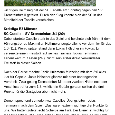
wichtigen Heimsieg hat der SC Capelle am Sonntag gegen den SV
Drensteinfurt II gefeiert. Durch den Sieg konnte sich der SC in das
Mittelfeld der Tabelle vorschieben.
Kreisliga B3 Münster
SC Capelle – SV Drensteinfurt 3:1 (2:0)
Dabei startete Capelle stark in das Spiel und belohnte sich früh mit dem
Führungstreffer. Maximilian Rethmeier sorgte alleine vor dem Tor für das
1:0 (11.). Wenig später stand dann Lukas Hölscher im Fokus. Er
versenkte einen Freistoß laut seines Trainers Tobias Temmann
sehenswert im Kasten (24.). Nicht sein erster direkt verwandelter
Freistoß in dieser Saison.
Nach der Pause machte Janik Hülsmann frühzeitig mit dem 3:0 alles
klar für Capelle. Janis Hölscher glänzte mit einer überragenden
Vorarbeit. Zwar gelang Drensteinfurt Mitte der zweiten Hälfte noch der
Anschlusstreffer zum 1:3, wirklich in Gefahr geraten sollten die drei
Punkte für die Gastgeber aber nicht mehr.
Dementsprechend zufrieden war Capelles Übungsleiter Tobias
Temmann nach dem Spiel: „Das waren extrem wichtige drei Punkte für
uns. Wir hatten zuletzt echt Scheiße am Fuß. Der Dreier ist wichtig für