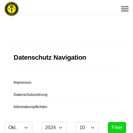
Datenschutz Navigation
Impressum
Datenschutzordnung
Informationspflichten
Monat
Jahr
Anzeige #
Filter
Filter