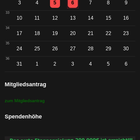
Einzelne Veranstaltung
Einzelne Veranstaltung
3
4
5
6
7
8
9
33
10
11
12
13
14
15
16
34
17
18
19
20
21
22
23
35
24
25
26
27
28
29
30
36
31
1
2
3
4
5
6
Mitgliedsantrag
zum Mitgliedsantrag
Spendenhöhe