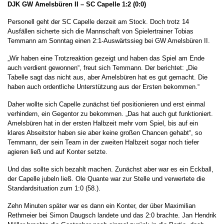
DJK GW Amelsbüren II – SC Capelle
1:2 (0:0)
Personell geht der SC Capelle derzeit am Stock. Doch trotz 14
Ausfällen sicherte sich die Mannschaft von Spielertrainer Tobias
Temmann am Sonntag einen 2:1-Auswärtssieg bei GW Amelsbüren II.
„Wir haben eine Trotzreaktion gezeigt und haben das Spiel am Ende
auch verdient gewonnen“, freut sich Temmann. Der berichtet: „Die
Tabelle sagt das nicht aus, aber Amelsbüren hat es gut gemacht. Die
haben auch ordentliche Unterstützung aus der Ersten bekommen.“
Daher wollte sich Capelle zunächst tief positionieren und erst einmal
verhindern, ein Gegentor zu bekommen. „Das hat auch gut funktioniert.
Amelsbüren hat in der ersten Halbzeit mehr vom Spiel, bis auf ein
klares Abseitstor haben sie aber keine großen Chancen gehabt“, so
Temmann, der sein Team in der zweiten Halbzeit sogar noch tiefer
agieren ließ und auf Konter setzte.
Und das sollte sich bezahlt machen. Zunächst aber war es ein Eckball,
der Capelle jubeln ließ. Ole Quante war zur Stelle und verwertete die
Standardsituation zum 1:0 (58.).
Zehn Minuten später war es dann ein Konter, der über Maximilian
Rethmeier bei Simon Daugsch landete und das 2:0 brachte. Jan Hendrik