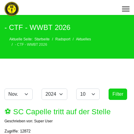
- CTF - WWBT 2026
Aktuelle Seite:
Startseite
Radsport
Aktuelles
- CTF - WWBT 2026
Monat
Jahr
Anzeige #
Filter
Filter
⚽️ SC Capelle tritt auf der Stelle
Geschrieben von:
Super User
Zugriffe: 12872