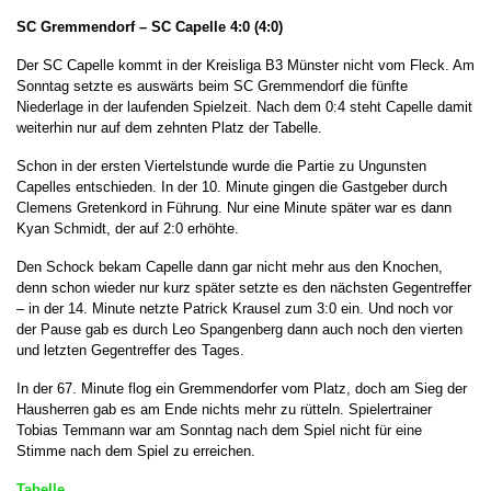
SC Gremmendorf – SC Capelle
4:0 (4:0)
Der SC Capelle kommt in der Kreisliga B3 Münster nicht vom Fleck. Am
Sonntag setzte es auswärts beim SC Gremmendorf die fünfte
Niederlage in der laufenden Spielzeit. Nach dem 0:4 steht Capelle damit
weiterhin nur auf dem zehnten Platz der Tabelle.
Schon in der ersten Viertelstunde wurde die Partie zu Ungunsten
Capelles entschieden. In der 10. Minute gingen die Gastgeber durch
Clemens Gretenkord in Führung. Nur eine Minute später war es dann
Kyan Schmidt, der auf 2:0 erhöhte.
Den Schock bekam Capelle dann gar nicht mehr aus den Knochen,
denn schon wieder nur kurz später setzte es den nächsten Gegentreffer
– in der 14. Minute netzte Patrick Krausel zum 3:0 ein. Und noch vor
der Pause gab es durch Leo Spangenberg dann auch noch den vierten
und letzten Gegentreffer des Tages.
In der 67. Minute flog ein Gremmendorfer vom Platz, doch am Sieg der
Hausherren gab es am Ende nichts mehr zu rütteln. Spielertrainer
Tobias Temmann war am Sonntag nach dem Spiel nicht für eine
Stimme nach dem Spiel zu erreichen.
Tabelle...