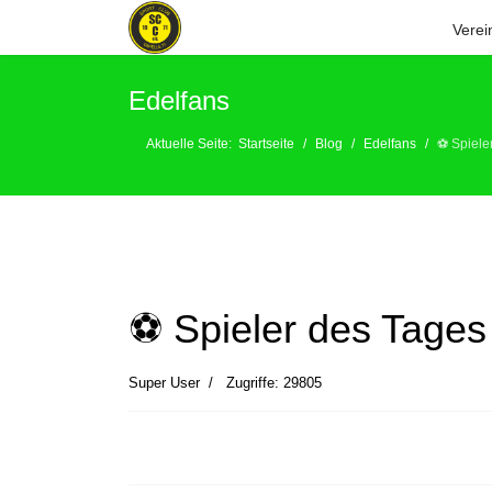
Verei
Edelfans
Aktuelle Seite:
Startseite
Blog
Edelfans
⚽️ Spiel
⚽️ Spieler des Tage
Super User
Zugriffe: 29805