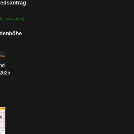
iedsantrag
tgliedsantrag
denhöhe
nd
.2025