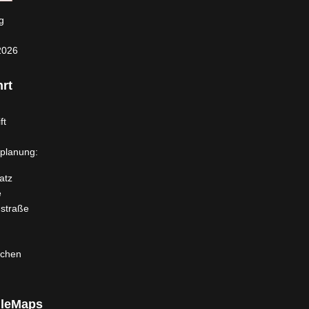
g
2026
rt
ft
planung:
atz
e
dstraße
rchen
leMaps