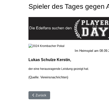
Spieler des Tages gegen 
Im Heimspiel am 08.09.2
Lukas Schulze Kerstin,
der eine herausragende Leistung gezeigt hat.
(Quelle: Vereinsnachrichten)
Vorheriger Beitrag: ⚽️ Spieler des Tages in Albach
Zurück