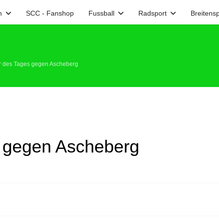
n
SCC - Fanshop
Fussball
Radsport
Breitensp
er des Tages gegen Ascheberg
s gegen Ascheberg