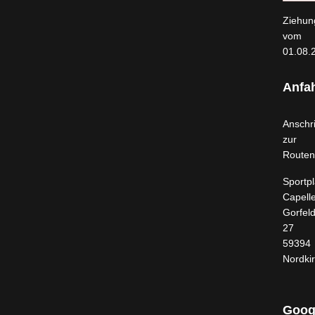
Ziehun
vom
01.08.
Anfah
Anschri
zur
Routen
Sportpl
Capell
Gorfel
27
59394
Nordki
Goog