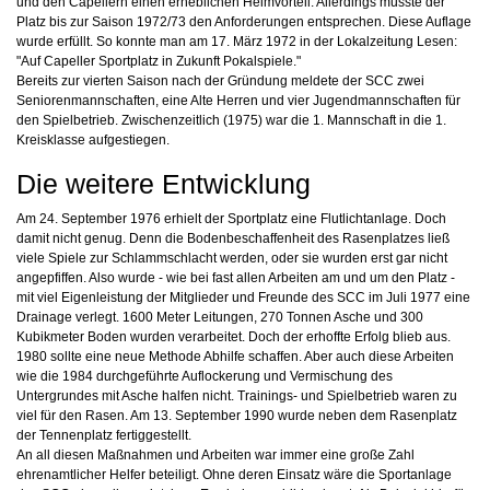
und den Capellern einen erheblichen Heimvorteil. Allerdings musste der
Platz bis zur Saison 1972/73 den Anforderungen entsprechen. Diese Auflage
wurde erfüllt. So konnte man am 17. März 1972 in der Lokalzeitung Lesen:
"Auf Capeller Sportplatz in Zukunft Pokalspiele."
Bereits zur vierten Saison nach der Gründung meldete der SCC zwei
Seniorenmannschaften, eine Alte Herren und vier Jugendmannschaften für
den Spielbetrieb. Zwischenzeitlich (1975) war die 1. Mannschaft in die 1.
Kreisklasse aufgestiegen.
Die weitere Entwicklung
Am 24. September 1976 erhielt der Sportplatz eine Flutlichtanlage. Doch
damit nicht genug. Denn die Bodenbeschaffenheit des Rasenplatzes ließ
viele Spiele zur Schlammschlacht werden, oder sie wurden erst gar nicht
angepfiffen. Also wurde - wie bei fast allen Arbeiten am und um den Platz -
mit viel Eigenleistung der Mitglieder und Freunde des SCC im Juli 1977 eine
Drainage verlegt. 1600 Meter Leitungen, 270 Tonnen Asche und 300
Kubikmeter Boden wurden verarbeitet. Doch der erhoffte Erfolg blieb aus.
1980 sollte eine neue Methode Abhilfe schaffen. Aber auch diese Arbeiten
wie die 1984 durchgeführte Auflockerung und Vermischung des
Untergrundes mit Asche halfen nicht. Trainings- und Spielbetrieb waren zu
viel für den Rasen. Am 13. September 1990 wurde neben dem Rasenplatz
der Tennenplatz fertiggestellt.
An all diesen Maßnahmen und Arbeiten war immer eine große Zahl
ehrenamtlicher Helfer beteiligt. Ohne deren Einsatz wäre die Sportanlage