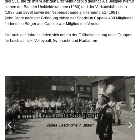
des SCC nie zu ihrem jetzigen Erscheinungsbild gelangt. Als Beispiel hierfür
stehen der Bau der Umkleidekabinen (1980) und der Verkaufshäuschen
(1987 und 1996) sowie der Nebengebäude am Tennenplatz (1991).
Zehn Jahre nach der Gründung zählte der Sportclub Capelle 430 Mitglieder.
Jeder dritte Bürger aus Capelle war Mitglied des Vereins.
Im Laufe der Jahre bildeten sich neben der Fußballabteilung noch Gruppen
für Leichtathletik, Volleyball, Gymnastik und Radfahren.
es begann
chte in Bildern