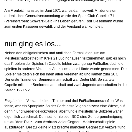
Am Fronleichnamstag im Juni 1971 war es dann soweit: Mit der ersten
ordentlichen Generalversammlung wurde der Sport Club Capelle '71
(Vereinsfarben: Schwarz-Gelb) ins Leben gerufen. Rolf Gieselmann wurde
zum ersten Kassierer gewählt, und der Vorstand war komplett.
nun ging es los...
Neben den obligatorischen und amtlichen Formalitäten, um am
Meisterschaftsbetrieb im Kreis 21 Lüdinghausen teilzunehmen, gab es noch
das Problem der Spieler. In Capelle lebten zwar genug Fußballer, doch die
spielten in anderen Vereinen. Aber auch diese Hürde wurde genommen. Die
Spieler meldeten sich bei ihren alten Vereinen ab und kamen zum SCC.
Der erste Trainer der Seniorenmannschaft war Dieter Mill. So startete
Capelle mit einer Seniorenmannschaft und zwei Jugendmannschaften in die
Saison 1971/72.
Es gab einen Vorstand, einen Trainer und drei Fußballmannschaften. Was
fehlte, war ein Sportplatz. An der Gorfeldstraße gab es zwar eine Wiese, auf
der hin und wieder gekickt wurde, aber für die meisterliche Bolzerei war er
eigentlich zu schmal. Dennoch erhielt der SCC eine Sondergenehmigung,
um auf dem Platz - zum Verdruss vieler Gegner - Meisterschaftsspiele
auszutragen. Der zu kleine Platz brachte manchen Gegner zur Verzweiflung