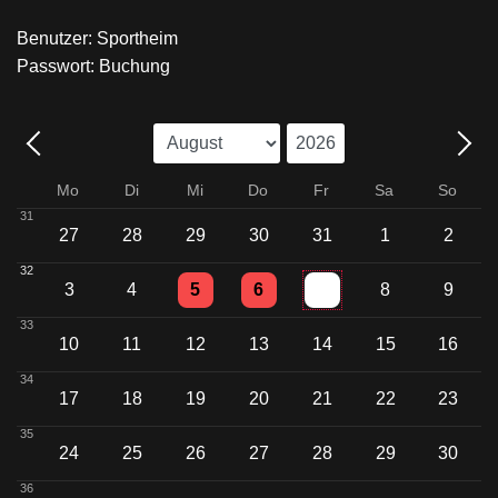
Benutzer: Sportheim
Passwort: Buchung
Mo
Di
Mi
Do
Fr
Sa
So
31
27
28
29
30
31
1
2
32
Einzelne Veranstaltung
Einzelne Veranstaltung
3
4
5
6
7
8
9
33
10
11
12
13
14
15
16
34
17
18
19
20
21
22
23
35
24
25
26
27
28
29
30
36