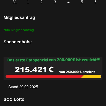
Einzelne Veransta
31
1
2
3
4
5
6
Mitgliedsantrag
zum Mitgliedsantrag
Spendenhöhe
Stand 29.09.2025
SCC Lotto