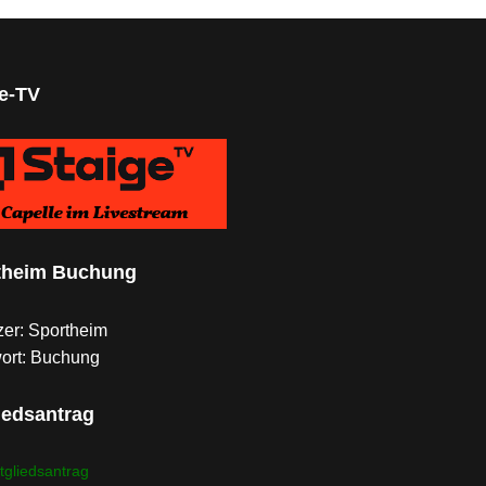
ge-TV
theim Buchung
er: Sportheim
ort: Buchung
iedsantrag
tgliedsantrag