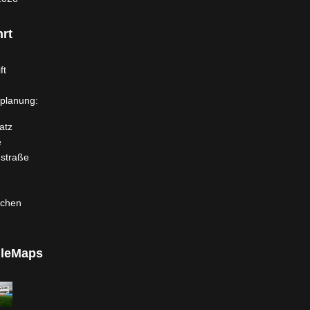
rt
ft
planung:
atz
e
dstraße
rchen
leMaps