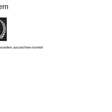
ern
besonders auszeichnen konnte!
ensteinfurt