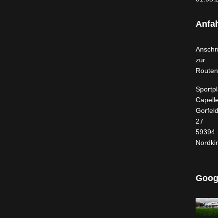
Anfah
Anschri
zur
Routen
Sportpl
Capell
Gorfel
27
59394
Nordki
Goog