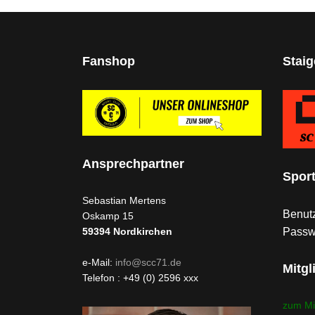
Fanshop
Stai
Ansprechpartner
Spor
Sebastian Mertens
Benutz
Oskamp 15
Passw
59394
Nordkirchen
e-Mail:
info@scc71.de
Mitgl
Telefon : +49 (0) 2596 xxx
zum Mi