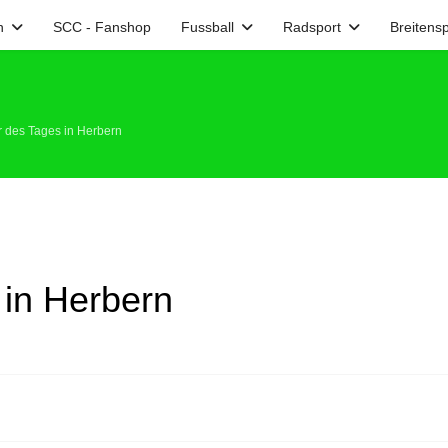
n
SCC - Fanshop
Fussball
Radsport
Breitensp
r des Tages in Herbern
 in Herbern