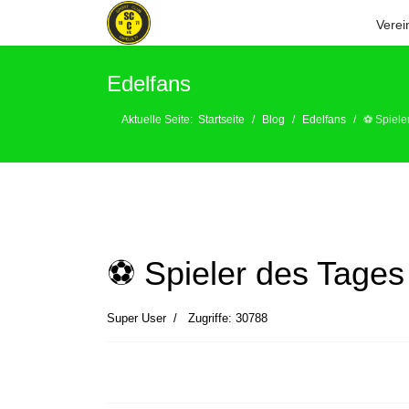
Verei
Edelfans
Aktuelle Seite:
Startseite
Blog
Edelfans
⚽️ Spiele
⚽️ Spieler des Tages
Super User
Zugriffe: 30788