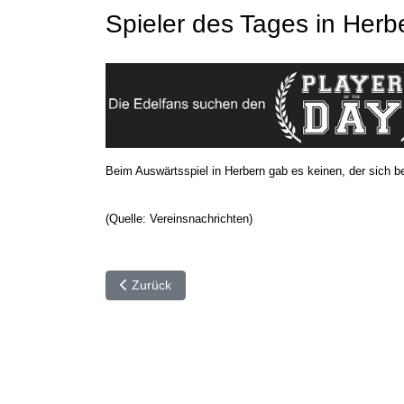
Spieler des Tages in Herb
Beim Auswärtsspiel in Herbern gab es keinen, der sich 
(Quelle: Vereinsnachrichten)
Vorheriger Beitrag: ⚽️ Spieler des Tages gegen Dr
Zurück