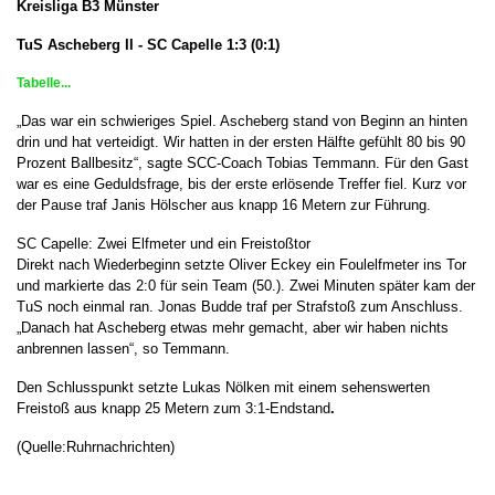
Kreisliga B3 Münster
TuS Ascheberg II - SC Capelle 1:3 (0:1)
Tabelle...
„Das war ein schwieriges Spiel. Ascheberg stand von Beginn an hinten
drin und hat verteidigt. Wir hatten in der ersten Hälfte gefühlt 80 bis 90
Prozent Ballbesitz“, sagte SCC-Coach Tobias Temmann. Für den Gast
war es eine Geduldsfrage, bis der erste erlösende Treffer fiel. Kurz vor
der Pause traf Janis Hölscher aus knapp 16 Metern zur Führung.
SC Capelle: Zwei Elfmeter und ein Freistoßtor
Direkt nach Wiederbeginn setzte Oliver Eckey ein Foulelfmeter ins Tor
und markierte das 2:0 für sein Team (50.). Zwei Minuten später kam der
TuS noch einmal ran. Jonas Budde traf per Strafstoß zum Anschluss.
„Danach hat Ascheberg etwas mehr gemacht, aber wir haben nichts
anbrennen lassen“, so Temmann.
Den Schlusspunkt setzte Lukas Nölken mit einem sehenswerten
Freistoß aus knapp 25 Metern zum 3:1-Endstand
.
(Quelle:Ruhrnachrichten)