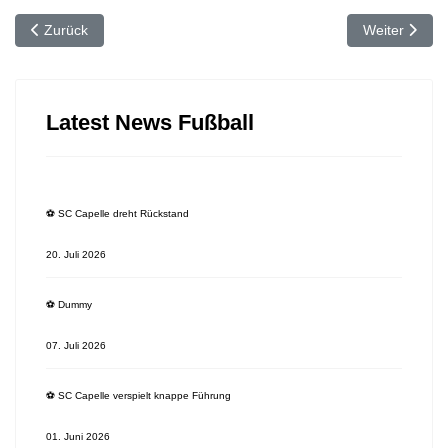
Vorheriger Beitrag: ⚽️ Sieg für den SCC igegen Herbern
Nächster Bei
Zurück
Weiter
Latest News Fußball
⚽️ SC Capelle dreht Rückstand
20. Juli 2026
⚽️ Dummy
07. Juli 2026
⚽️ SC Capelle verspielt knappe Führung
01. Juni 2026