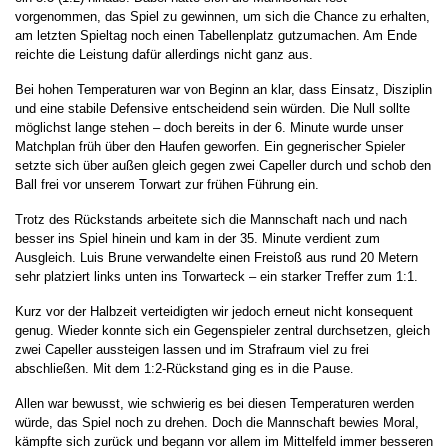
vorgenommen, das Spiel zu gewinnen, um sich die Chance zu erhalten,
am letzten Spieltag noch einen Tabellenplatz gutzumachen. Am Ende
reichte die Leistung dafür allerdings nicht ganz aus.
Bei hohen Temperaturen war von Beginn an klar, dass Einsatz, Disziplin
und eine stabile Defensive entscheidend sein würden. Die Null sollte
möglichst lange stehen – doch bereits in der 6. Minute wurde unser
Matchplan früh über den Haufen geworfen. Ein gegnerischer Spieler
setzte sich über außen gleich gegen zwei Capeller durch und schob den
Ball frei vor unserem Torwart zur frühen Führung ein.
Trotz des Rückstands arbeitete sich die Mannschaft nach und nach
besser ins Spiel hinein und kam in der 35. Minute verdient zum
Ausgleich. Luis Brune verwandelte einen Freistoß aus rund 20 Metern
sehr platziert links unten ins Torwarteck – ein starker Treffer zum 1:1.
Kurz vor der Halbzeit verteidigten wir jedoch erneut nicht konsequent
genug. Wieder konnte sich ein Gegenspieler zentral durchsetzen, gleich
zwei Capeller aussteigen lassen und im Strafraum viel zu frei
abschließen. Mit dem 1:2-Rückstand ging es in die Pause
.
Allen war bewusst, wie schwierig es bei diesen Temperaturen werden
würde, das Spiel noch zu drehen. Doch die Mannschaft bewies Moral,
kämpfte sich zurück und begann vor allem im Mittelfeld immer besseren