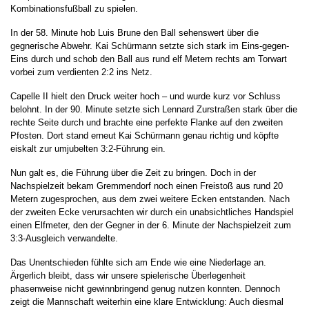
Kombinationsfußball zu spielen.
In der 58. Minute hob Luis Brune den Ball sehenswert über die
gegnerische Abwehr. Kai Schürmann setzte sich stark im Eins-gegen-
Eins durch und schob den Ball aus rund elf Metern rechts am Torwart
vorbei zum verdienten 2:2 ins Netz.
Capelle II hielt den Druck weiter hoch – und wurde kurz vor Schluss
belohnt. In der 90. Minute setzte sich Lennard Zurstraßen stark über die
rechte Seite durch und brachte eine perfekte Flanke auf den zweiten
Pfosten. Dort stand erneut Kai Schürmann genau richtig und köpfte
eiskalt zur umjubelten 3:2-Führung ein.
Nun galt es, die Führung über die Zeit zu bringen. Doch in der
Nachspielzeit bekam Gremmendorf noch einen Freistoß aus rund 20
Metern zugesprochen, aus dem zwei weitere Ecken entstanden. Nach
der zweiten Ecke verursachten wir durch ein unabsichtliches Handspiel
einen Elfmeter, den der Gegner in der 6. Minute der Nachspielzeit zum
3:3-Ausgleich verwandelte.
Das Unentschieden fühlte sich am Ende wie eine Niederlage an.
Ärgerlich bleibt, dass wir unsere spielerische Überlegenheit
phasenweise nicht gewinnbringend genug nutzen konnten. Dennoch
zeigt die Mannschaft weiterhin eine klare Entwicklung: Auch diesmal