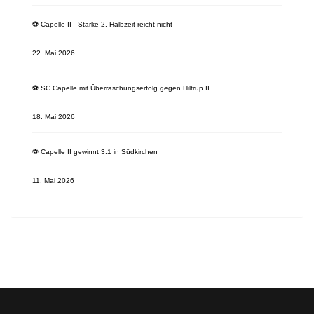
⚽️ Capelle II - Starke 2. Halbzeit reicht nicht
22. Mai 2026
⚽️ SC Capelle mit Überraschungserfolg gegen Hiltrup II
18. Mai 2026
⚽️ Capelle II gewinnt 3:1 in Südkirchen
11. Mai 2026