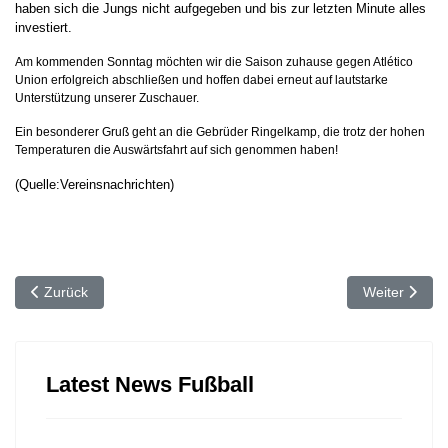
haben sich die Jungs nicht aufgegeben und bis zur letzten Minute alles
investiert.
Am kommenden Sonntag möchten wir die Saison zuhause gegen Atlético
Union erfolgreich abschließen und hoffen dabei erneut auf lautstarke
Unterstützung unserer Zuschauer.
Ein besonderer Gruß geht an die Gebrüder Ringelkamp, die trotz der hohen
Temperaturen die Auswärtsfahrt auf sich genommen haben!
(Quelle:Vereinsnachrichten)
Vorheriger Beitrag: ⚽️ Dummy
Nächster Beitr
Zurück
Weiter
Latest News Fußball