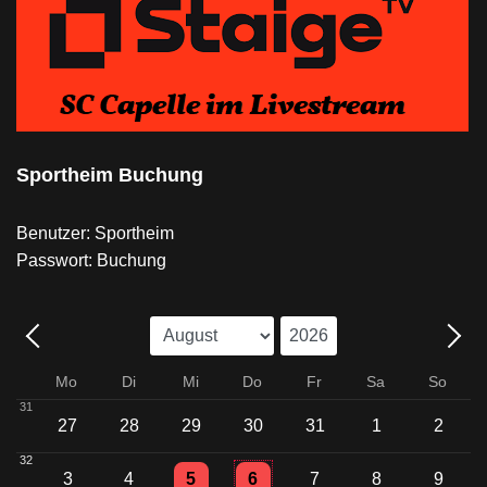
Sportheim Buchung
Benutzer: Sportheim
Passwort: Buchung
Mo
Di
Mi
Do
Fr
Sa
So
31
27
28
29
30
31
1
2
32
Einzelne Veranstaltung
Einzelne Veranstaltung
3
4
5
6
7
8
9