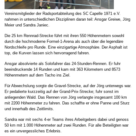
Vereinsmitglieder der Radsportabteilung des SC Capelle 1971 e.V.
nahmen in unterschiedlichen Disziplinen daran teil: Ansgar Greiwe, Jörg
Meier und Sandra Janiec.
Die 25 km Rennrad-Strecke führt mit ihren 550 Höhenmetern sowohl
durch die hochmoderne Formel-1-Arena als auch über die legendäre
Nordschleife pro Runde. Eine einzigartige Atmosphäre. Der Asphalt ist
top, die Kurven lassen sich hervorragend fahren.
Ansgar absolvierte als Solofahrer das 24-Stunden-Rennen. Er fuhr
beeindruckende 14 Runden und kam mit 363 Kilometern und 8573
Höhenmetern auf dem Tacho ins Ziel.
Für Abwechslung sorgte die Gravel-Strecke, auf der Jörg unterwegs war.
Er pedalierte kurzzeitig auf der Grand-Prix-Strecke; fuhr sonst im
anliegenden Wald. Das Rennen von Jörg verlangte insgesamt 100 km
mit 2200 Höhenmeter zu fahren. Das schaffte er ohne Panne und Sturz
und innerhalb des Zeitlimits.
Sandra war mit sechs 4-er Teams ihres Arbeitgebers dabei und genoss
50 km mit 1.000 Höhenmeter auf zwei Runden. Für alle Beteiligten war
es ein unvergessliches Erlebnis.