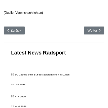
(Quelle: Vereinsnachrichten)
Vorheriger Beitrag: 🚴‍♂️ WWBT * Schlamm, vielleicht auch Schotter
Nächster Beit
Zurück
Weiter
Latest News Radsport
🚴‍♂️ SC Capelle beim Bundesradsporttreffen in Lünen
07. Juli 2026
🚴‍♂️ RTF 2026
27. April 2026