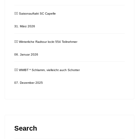
🚴‍♂️ Saisonauftakt SC Capelle
31. März 2026
🚴‍♂️ Winterliche Radtour lockt 554 Teilnehmer
06. Januar 2026
🚴‍♂️ WWBT * Schlamm, vielleicht auch Schotter
07. Dezember 2025
Search