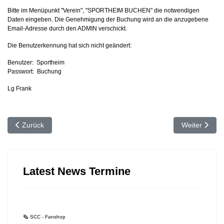
Bitte im Menüpunkt "Verein", "SPORTHEIM BUCHEN" die notwendigen
Daten eingeben. Die Genehmigung der Buchung wird an die anzugebene
Email-Adresse durch den ADMIN verschickt.
Die Benutzerkennung hat sich nicht geändert:
Benutzer: Sportheim
Passwort: Buchung
Lg Frank
Vorheriger Beitrag: 🗞 Juxturnier 2026
Nächster Bei
Zurück
Weiter
Latest News Termine
🗞 SCC - Fanshop