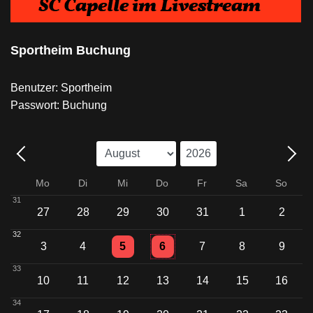
Sportheim Buchung
Benutzer: Sportheim
Passwort: Buchung
Mo
Di
Mi
Do
Fr
Sa
So
31
27
28
29
30
31
1
2
32
Einzelne Veranstaltung
Einzelne Veranstaltung
3
4
5
6
7
8
9
33
10
11
12
13
14
15
16
34