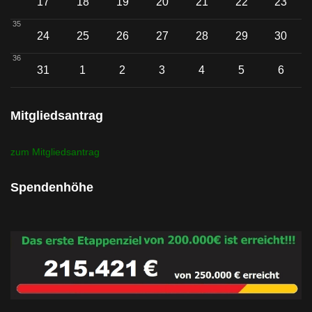
17
18
19
20
21
22
23
35
24
25
26
27
28
29
30
36
Einzelne Veransta
31
1
2
3
4
5
6
Mitgliedsantrag
zum Mitgliedsantrag
Spendenhöhe