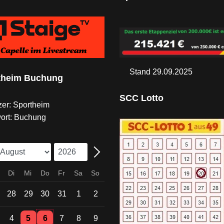
Stand 29.09.2025
theim Buchung
SCC Lotto
er: Sportheim
ort: Buchung
Di
Mi
Do
Fr
Sa
So
28
29
30
31
1
2
Einzelne Veranstaltung
Einzelne Veranstaltung
4
5
6
7
8
9