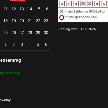
11
12
13
14
15
16
18
19
20
21
22
23
Ziehung vom 01.08.2026
25
26
27
28
29
30
Einzelne Veranstaltung
1
2
3
4
5
6
iedsantrag
tgliedsantrag
Nowotny