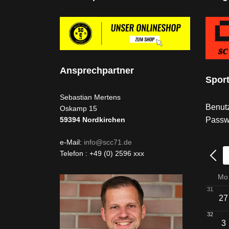
Ansprechpartner
Spor
Sebastian Mertens
Benutz
Oskamp 15
Passw
59394
Nordkirchen
e-Mail:
info@scc71.de
Telefon : +49 (0) 2596 xxx
Mo
31
27
32
3