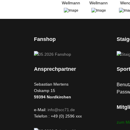
Wellmann
Wellmann
Wend
Fanshop
Stai
Ansprechpartner
Spor
Sebastian Mertens
Benutz
Oskamp 15
Passw
59394
Nordkirchen
Mitgl
e-Mail:
info@scc71.de
Telefon : +49 (0) 2596 xxx
zum Mi