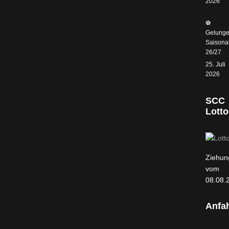
2026
⚽️
Gelunge
Saisonau
26/27
25. Juli
2026
SCC
Lotto
Ziehun
vom
08.08.
Anfah