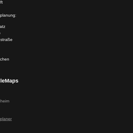
ft
planung:
atz
e
dstraße
rchen
leMaps
planer