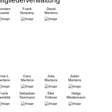
itgliederverwaltung
orsten
Frank
David
uante
Nowotny
Mertens
nna-L.
Caro
Julia
Julian
ertens
Mertens
Mertens
Mertens
Frank
Sebastian
Elke
Helga
einbild
Temmann
Tröbner
Weidemann