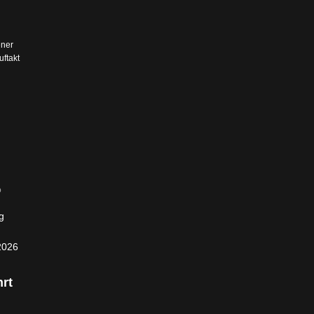
ner
ftakt
g
2026
rt