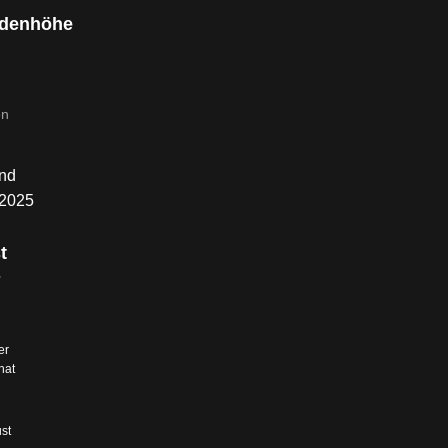
denhöhe
nd
.2025
t
s
er
hat
st