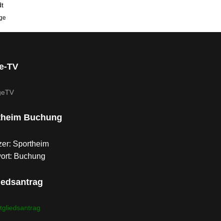
t
ge-TV
theim Buchung
er: Sportheim
ort: Buchung
iedsantrag
tgliedsantrag