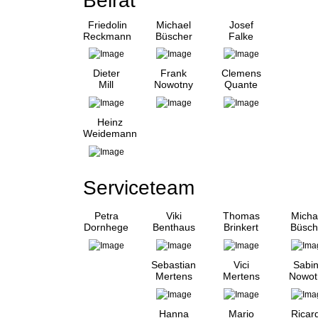
Beirat
Friedolin
Michael
Josef
Reckmann
Büscher
Falke
Dieter
Frank
Clemens
Mill
Nowotny
Quante
Heinz
Weidemann
Serviceteam
Petra
Viki
Thomas
Micha
Dornhege
Benthaus
Brinkert
Büsch
Sebastian
Vici
Sabi
Mertens
Mertens
Nowot
Hanna
Mario
Ricar