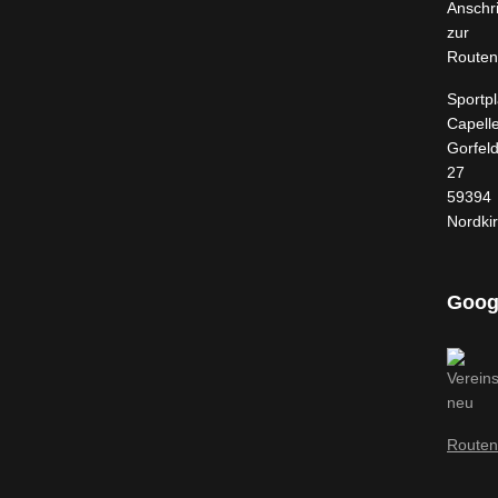
Anschri
zur
Routen
Sportpl
Capell
Gorfel
27
59394
Nordki
Goog
Routen