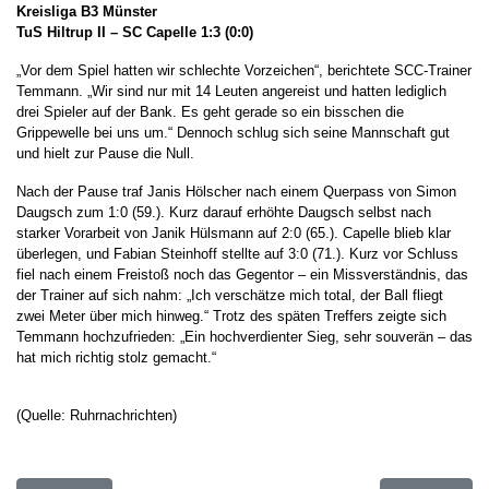
Kreisliga B3 Münster
TuS Hiltrup II – SC Capelle 1:3 (0:0)
„Vor dem Spiel hatten wir schlechte Vorzeichen“, berichtete SCC-Trainer
Temmann. „Wir sind nur mit 14 Leuten angereist und hatten lediglich
drei Spieler auf der Bank. Es geht gerade so ein bisschen die
Grippewelle bei uns um.“ Dennoch schlug sich seine Mannschaft gut
und hielt zur Pause die Null.
Nach der Pause traf Janis Hölscher nach einem Querpass von Simon
Daugsch zum 1:0 (59.). Kurz darauf erhöhte Daugsch selbst nach
starker Vorarbeit von Janik Hülsmann auf 2:0 (65.). Capelle blieb klar
überlegen, und Fabian Steinhoff stellte auf 3:0 (71.). Kurz vor Schluss
fiel nach einem Freistoß noch das Gegentor – ein Missverständnis, das
der Trainer auf sich nahm: „Ich verschätze mich total, der Ball fliegt
zwei Meter über mich hinweg.“ Trotz des späten Treffers zeigte sich
Temmann hochzufrieden: „Ein hochverdienter Sieg, sehr souverän – das
hat mich richtig stolz gemacht.“
(Quelle: Ruhrnachrichten)