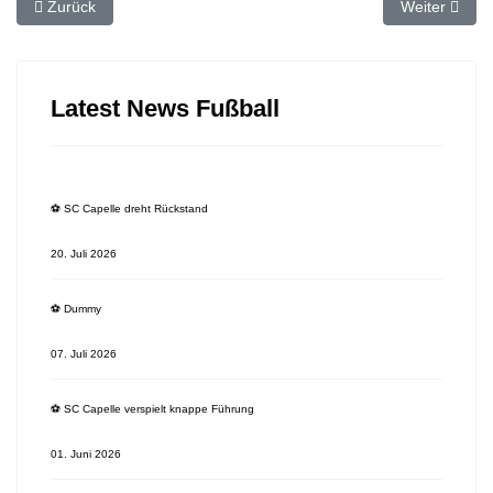
Vorheriger Beitrag: ⚽️ SC Capelle siegt souverän und springt auf P
Nächster Beit
Zurück
Weiter
Latest News Fußball
⚽️ SC Capelle dreht Rückstand
20. Juli 2026
⚽️ Dummy
07. Juli 2026
⚽️ SC Capelle verspielt knappe Führung
01. Juni 2026