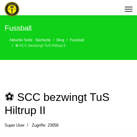
Fussball
Aktuelle Seite:
Startseite
Blog
Fussball
⚽️ SCC bezwingt TuS Hiltrup II
⚽️ SCC bezwingt TuS
Hiltrup II
Super User
Zugriffe: 23058