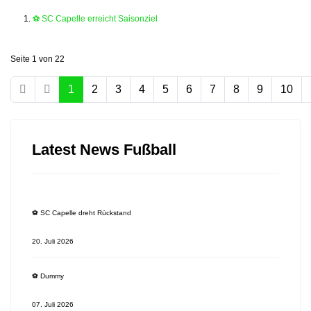
⚽️ SC Capelle erreicht Saisonziel
Seite 1 von 22
1
2
3
4
5
6
7
8
9
10
Latest News Fußball
⚽️ SC Capelle dreht Rückstand
20. Juli 2026
⚽️ Dummy
07. Juli 2026