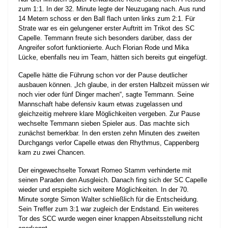
zum 1:1. In der 32. Minute legte der Neuzugang nach. Aus rund
14 Metern schoss er den Ball flach unten links zum 2:1. Für
Strate war es ein gelungener erster Auftritt im Trikot des SC
Capelle. Temmann freute sich besonders darüber, dass der
Angreifer sofort funktionierte. Auch Florian Rode und Mika
Lücke, ebenfalls neu im Team, hätten sich bereits gut eingefügt.
Capelle hätte die Führung schon vor der Pause deutlicher
ausbauen können. „Ich glaube, in der ersten Halbzeit müssen wir
noch vier oder fünf Dinger machen“, sagte Temmann. Seine
Mannschaft habe defensiv kaum etwas zugelassen und
gleichzeitig mehrere klare Möglichkeiten vergeben. Zur Pause
wechselte Temmann sieben Spieler aus. Das machte sich
zunächst bemerkbar. In den ersten zehn Minuten des zweiten
Durchgangs verlor Capelle etwas den Rhythmus, Cappenberg
kam zu zwei Chancen.
Der eingewechselte Torwart Romeo Stamm verhinderte mit
seinen Paraden den Ausgleich. Danach fing sich der SC Capelle
wieder und erspielte sich weitere Möglichkeiten. In der 70.
Minute sorgte Simon Walter schließlich für die Entscheidung.
Sein Treffer zum 3:1 war zugleich der Endstand. Ein weiteres
Tor des SCC wurde wegen einer knappen Abseitsstellung nicht