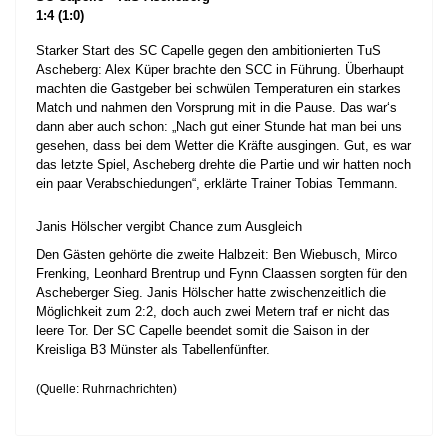
1:4 (1:0)
Starker Start des SC Capelle gegen den ambitionierten TuS
Ascheberg: Alex Küper brachte den SCC in Führung. Überhaupt
machten die Gastgeber bei schwülen Temperaturen ein starkes
Match und nahmen den Vorsprung mit in die Pause. Das war‘s
dann aber auch schon: „Nach gut einer Stunde hat man bei uns
gesehen, dass bei dem Wetter die Kräfte ausgingen. Gut, es war
das letzte Spiel, Ascheberg drehte die Partie und wir hatten noch
ein paar Verabschiedungen“, erklärte Trainer Tobias Temmann.
Janis Hölscher vergibt Chance zum Ausgleich
Den Gästen gehörte die zweite Halbzeit: Ben Wiebusch, Mirco
Frenking, Leonhard Brentrup und Fynn Claassen sorgten für den
Ascheberger Sieg. Janis Hölscher hatte zwischenzeitlich die
Möglichkeit zum 2:2, doch auch zwei Metern traf er nicht das
leere Tor. Der SC Capelle beendet somit die Saison in der
Kreisliga B3 Münster als Tabellenfünfter.
(Quelle: Ruhrnachrichten)