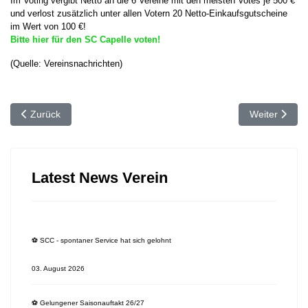
Im Voting vergibt Netto an die 6 Vereine mit den meisten Votes je 500 €
und verlost zusätzlich unter allen Votern 20 Netto-Einkaufsgutscheine
im Wert von 100 €!
Bitte hier für den SC Capelle voten!
(Quelle: Vereinsnachrichten)
Vorheriger Beitrag: 🗞 "Süßer" Besuch beim Fußball-Camp
Nächster Beit
Zurück
Weiter
Latest News Verein
⚽️ SCC - spontaner Service hat sich gelohnt
03. August 2026
⚽️ Gelungener Saisonauftakt 26/27