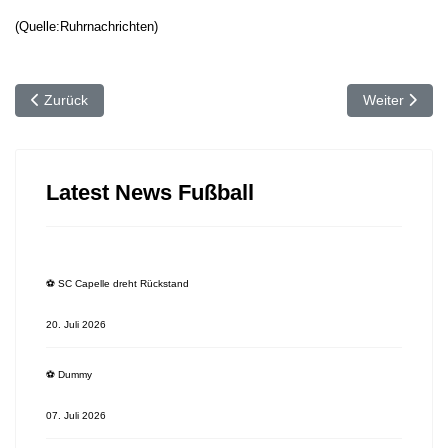
(Quelle:Ruhrnachrichten)
Vorheriger Beitrag: ⚽️ SC Capelle verliert erneut gegen Südkirche
Nächster Beit
Zurück
Weiter
Latest News Fußball
⚽️ SC Capelle dreht Rückstand
20. Juli 2026
⚽️ Dummy
07. Juli 2026