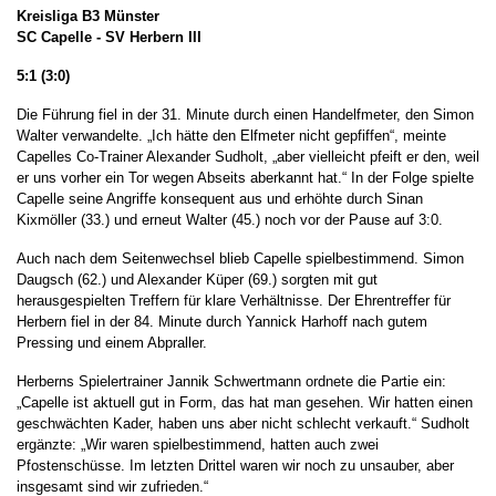
Kreisliga B3 Münster
SC Capelle - SV Herbern III
5:1 (3:0)
Die Führung fiel in der 31. Minute durch einen Handelfmeter, den Simon
Walter verwandelte. „Ich hätte den Elfmeter nicht gepfiffen“, meinte
Capelles Co-Trainer Alexander Sudholt, „aber vielleicht pfeift er den, weil
er uns vorher ein Tor wegen Abseits aberkannt hat.“ In der Folge spielte
Capelle seine Angriffe konsequent aus und erhöhte durch Sinan
Kixmöller (33.) und erneut Walter (45.) noch vor der Pause auf 3:0.
Auch nach dem Seitenwechsel blieb Capelle spielbestimmend. Simon
Daugsch (62.) und Alexander Küper (69.) sorgten mit gut
herausgespielten Treffern für klare Verhältnisse. Der Ehrentreffer für
Herbern fiel in der 84. Minute durch Yannick Harhoff nach gutem
Pressing und einem Abpraller.
Herberns Spielertrainer Jannik Schwertmann ordnete die Partie ein:
„Capelle ist aktuell gut in Form, das hat man gesehen. Wir hatten einen
geschwächten Kader, haben uns aber nicht schlecht verkauft.“ Sudholt
ergänzte: „Wir waren spielbestimmend, hatten auch zwei
Pfostenschüsse. Im letzten Drittel waren wir noch zu unsauber, aber
insgesamt sind wir zufrieden.“