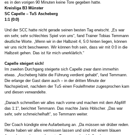
es in den vorigen 90 Minuten keine Tore gegeben hatte.
Kreisliga B3 Münster
SC Capelle – TuS Ascheberg
1:1 (0:0)
Und der SCC hatte nicht gerade seinen besten Tag erwischt. „Es war
ein sehr, sehr schlechtes Spiel von uns“, fand Trainer Tobias Temmann
deutliche Worte. „Wenn wir in der Halbzeit 4, 5:0 hinten liegen, können
wir uns nicht beschweren. Wir können froh sein, dass wir mit 0:0 in die
Halbzeit gehen. Das ist für mich unerklärlich.“
Capelle steigert sich!
Im zweiten Durchgang steigerte sich Capelle zwar dann immerhin
etwas. „Ascheberg hätte die Führung verdient gehabt“, fand Temmann.
Die erlange der Gast dann auch – in der dritten Minute der
Nachspielzeit, nachdem der TuS einen Foulelfmeter zugesprochen kam
und diesen verwandelte.
„Danach schmeißen wir alles nach vorne und machen mit dem Abpfiff
das 1:1“, berichtet Temmann. Das machte Janis Hölscher. „Das war
sehr, sehr schmeichelhaft“, so Temmann weiter.
Der Coach kündigte eine Aufarbeitung an. „Da müssen wir drüber reden.
Heute haben wir alles vermissen lassen und sind mit einem blauen