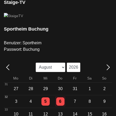
Staige-TV
Sportheim Buchung
Benutzer: Sportheim
Passwort: Buchung
Mo
Di
Mi
Do
Fr
Sa
So
31
27
28
29
30
31
1
2
32
Einzelne Veranstaltung
Einzelne Veranstaltung
3
4
5
6
7
8
9
33
10
11
12
13
14
15
16