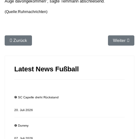
Auge davongekommen“, sagte Temmann abschließend.
(Quelle:Ruhrnachrichten)
Vorheriger Beitrag: ⚽️ SC Capelle kommt zurück
Nächster Beit
Zurück
Weiter
Latest News Fußball
⚽️ SC Capelle dreht Rückstand
20. Juli 2026
⚽️ Dummy
07. Juli 2026