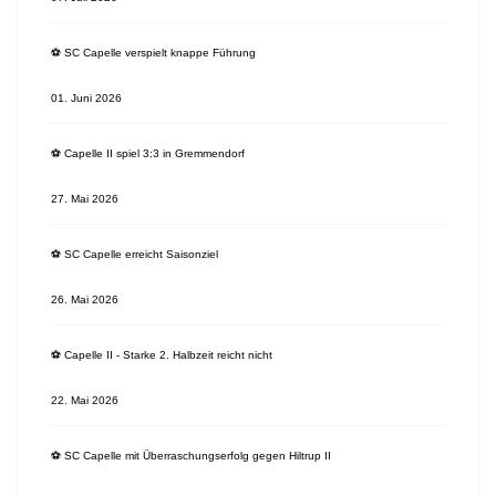
⚽️ SC Capelle verspielt knappe Führung
01. Juni 2026
⚽️ Capelle II spiel 3:3 in Gremmendorf
27. Mai 2026
⚽️ SC Capelle erreicht Saisonziel
26. Mai 2026
⚽️ Capelle II - Starke 2. Halbzeit reicht nicht
22. Mai 2026
⚽️ SC Capelle mit Überraschungserfolg gegen Hiltrup II