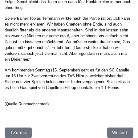
Folge. Somit bleibt das Team auch nach fünf Punktspielen immer noch
ohne Sieg.
Spielertrainer Tobias Temmann wirkte nach der Partie ratlos: „Ich kann
es nicht mehr erklären. Wir haben Chancen ohne Ende, sind auch
deutlich fitter als die anderen Mannschaften. Sind in den letzten zehn
bis zwanzig Minuten nur vorne drauf, aber belohnen uns einfach nicht.
Das ist ein bisschen ernüchternd. Wir müssen weiter dranbleiben, Gas
geben, nützt jetzt nichts“. Er fuhr fort: „Das erste Spiel haben wir
verloren, danach jetzt viermal nicht. Aber irgendwann muss auch mal
ein Dreier her.“
Am kommenden Sonntag (15. September) geht es für den SC Capelle
um 13 Uhr zur Zweitvertretung des TuS Hiltrup, welcher bisher drei
Siege aus vier Spielen holen konnte. In der vergangenen Spielzeit gab
es beim Gastspiel von Capelle in Hiltrup ebenfalls ein 1:1-Remis.
(Quelle:Ruhrnachrichten)
Vorheriger Beitrag: ⚽️ SC Capelle kommt doch noch zurück
Nächster Beit
Zurück
Weiter