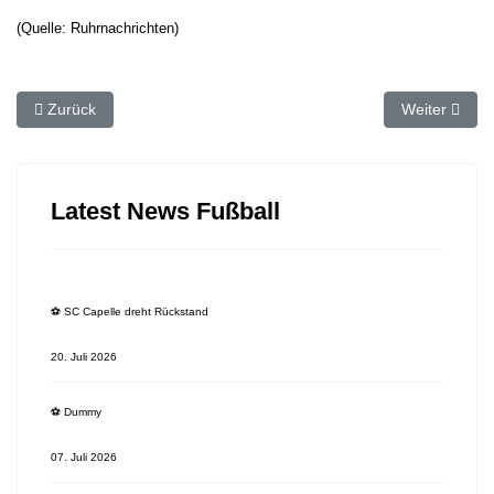
(Quelle: Ruhrnachrichten)
Vorheriger Beitrag: ⚽️ SCC kassiert späten Ausgleich
Nächster Beit
Zurück
Weiter
Latest News Fußball
⚽️ SC Capelle dreht Rückstand
20. Juli 2026
⚽️ Dummy
07. Juli 2026