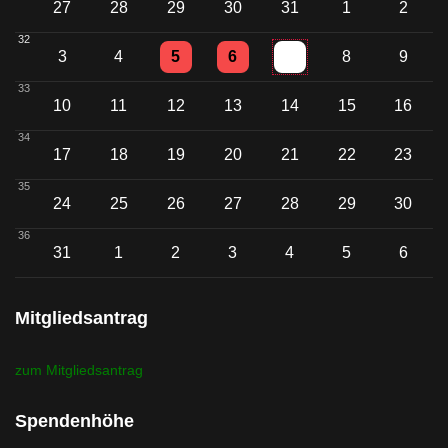
27
28
29
30
31
1
2
32
Einzelne Veranstaltung
Einzelne Veranstaltung
3
4
5
6
7
8
9
33
10
11
12
13
14
15
16
34
17
18
19
20
21
22
23
35
24
25
26
27
28
29
30
36
Einzelne Veransta
31
1
2
3
4
5
6
Mitgliedsantrag
zum Mitgliedsantrag
Spendenhöhe