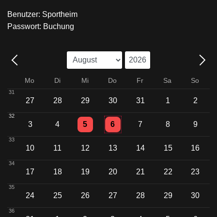
Benutzer: Sportheim
Passwort: Buchung
Mo
Di
Mi
Do
Fr
Sa
So
31
27
28
29
30
31
1
2
32
Einzelne Veranstaltung
Einzelne Veranstaltung
3
4
5
6
7
8
9
33
10
11
12
13
14
15
16
34
17
18
19
20
21
22
23
35
24
25
26
27
28
29
30
36