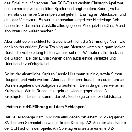
das Spiel mit 1:3 verloren. Der SCC-Ersatzkapitän Christoph Apel war
noch einer der wenigen fitten Spieler und sagt zu dem Spiel: „Es hat
mehr als das halbe Stammpersonal gefehlt. Das lag an Urlaubszeit und
ein paar Verletzten. Es war eine absolute ärgerliche Niederlage. Wir
haben trotz der vielen Ausfälle alles gegeben. Aber jetzt heißt es Mund
abputzen und weiter machen.“
Aber trübt so ein schlechter Saisonstart nicht die Stimmung? Nein, wie
der Kapitän erklärt: „Beim Training am Dienstag waren alle ganz locker.
Durch die Vorbereitung fühlen wir uns sehr fit. Wir haben alle Bock auf
die Saison.“ Bei der Einheit waren dann auch einige Verletzte und
Urlaubende zurückgekehrt.
So ist der eigentliche Kapitän Jannik Hülsmann zurück, sowie Simon
Daugsch und viele weitere. Aber das Personal braucht es auch, um am
Donnerstagabend die Aufgabe zu bestehen. Denn da geht es weiter im
Kreispokal. Wie in Runde eins geht es wieder gegen einen A-
Kreisligsten. Diesmal kommt der SC Nienberge an die Gorfeldstraße.
„Hatten die 4:0-Führung auf dem Schlappen“
Der SC Nienberge kam in Runde eins gegen mit einem 3:1-Sieg gegen
SV Fortuna Schapdetten weiter. In der Kreisliga A2 Münster absolvierte
der SCN schon zwei Spiele. An Spieltag eins setzte es eine 0:2-