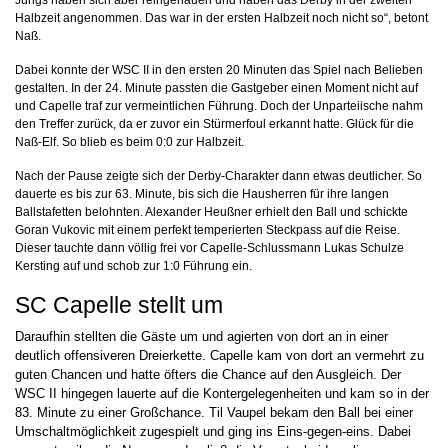
Jungs haben sich aber reingehauen und haben das Derby in der zweiten
Halbzeit angenommen. Das war in der ersten Halbzeit noch nicht so“, betont
Naß.
Dabei konnte der WSC II in den ersten 20 Minuten das Spiel nach Belieben
gestalten. In der 24. Minute passten die Gastgeber einen Moment nicht auf
und Capelle traf zur vermeintlichen Führung. Doch der Unparteiische nahm
den Treffer zurück, da er zuvor ein Stürmerfoul erkannt hatte. Glück für die
Naß-Elf. So blieb es beim 0:0 zur Halbzeit.
Nach der Pause zeigte sich der Derby-Charakter dann etwas deutlicher. So
dauerte es bis zur 63. Minute, bis sich die Hausherren für ihre langen
Ballstafetten belohnten. Alexander Heußner erhielt den Ball und schickte
Goran Vukovic mit einem perfekt temperierten Steckpass auf die Reise.
Dieser tauchte dann völlig frei vor Capelle-Schlussmann Lukas Schulze
Kersting auf und schob zur 1:0 Führung ein.
SC Capelle stellt um
Daraufhin stellten die Gäste um und agierten von dort an in einer
deutlich offensiveren Dreierkette. Capelle kam von dort an vermehrt zu
guten Chancen und hatte öfters die Chance auf den Ausgleich. Der
WSC II hingegen lauerte auf die Kontergelegenheiten und kam so in der
83. Minute zu einer Großchance. Til Vaupel bekam den Ball bei einer
Umschaltmöglichkeit zugespielt und ging ins Eins-gegen-eins. Dabei