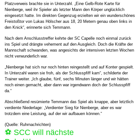
Platzverweis brachte sie in Unterzahl. „Eine Gelb-Rote Karte für
Nienberge, weil ihr Spieler als letzter Mann den Körper unglücklich
eingesetzt hatte. Im direkten Gegenzug erzielten wir ein wunderschönes
Freistoßtor von Lukas Hölscher aus 18, 20 Metern genau oben links in
den Knick“, erinnerte sich Temmann.
Nach dem Anschlusstreffer kehrte der SC Capelle noch einmal zurück
ins Spiel und drängte vehement auf den Ausgleich. Doch die Kräfte der
Mannschaft schwanden, was angesichts der intensiven letzten Wochen
nicht verwunderlich war.
„Nienberge hat sich nur noch hinten reingestellt und auf Konter gespielt.
In Unterzahl waren sie froh, als der Schlusspfiff kam“, schilderte der
Trainer weiter. „Ich glaube, fünf, sechs Minuten länger und wir hätten
noch einen gemacht, aber dann war irgendwann doch der Schlusspfiff
da.“
Abschließend resümierte Temmann das Spiel als knappe, aber letztlich
verdiente Niederlage: „Verdienter Sieg für Nienberge, aber es war
trotzdem eine Leistung, auf der wir aufbauen können.“
(Quelle: Ruhrnachrichten)
⚽️ SCC will nächste