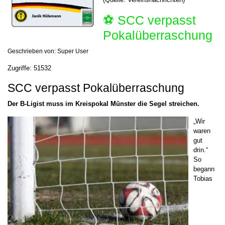
⚽️ SCC verpasst
Pokalüberraschung
Geschrieben von:
Super User
Zugriffe: 51532
SCC verpasst Pokalüberraschung
Der B-Ligist muss im Kreispokal Münster die Segel streichen.
„Wir
waren
gut
drin.“
So
begann
Tobias