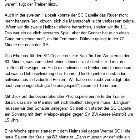
waren“, fügt der Trainer hinzu.
Auch in der zweiten Halbzeit konnte der SC Capelle das Ruder nicht
mehr herumreißen, obwohl sich die Mannschaft leicht verbessert zeigte.
„Wenn wir die zweite Halbzeit alleine betrachten, spielen wir die 1:1.
Das war ein deutlich besseres Spiel, aber der Gegner hat auch einen
Gang rausgenommen“, erklärt Temmann. Dülmen gelingt in der 77.
Minute nur noch das 0:5.
Das Ehrentor für den SC Capelle erzielte Kapitän Tim Wienken in der
83. Minute, was zumindest einen kleinen Trost darstellte. Trotz des
Treffers überwogen am Ende die individuellen Fehler und die insgesamt
schwache Defensivleistung des Teams. „Die Gegentore entstanden
teilweise aus individuellen Fehlern. Wir haben schlecht verteidigt, aber
nach vorne eigentlich gut herausgespielt“, resümiert Temmann.
Mit Blick auf die bevorstehenden Pflichtspiele erinnerte der Trainer
daran, dass seine Mannschaft sich deutlich steigern muss: „Langsam
müssen wir den Schalter umlegen.“ Schließlich startet der SC Capelle
am Sonntag mit dem Kreispokalspiel gegen SV BW Aasee (Anstoß um
15 Uhr).
Eine Woche später startet mit dem Heimspiel gegen Werner SC II die
neue Saison der Kreisliga B3 Münster. „Dann müssen wir definitiv ein