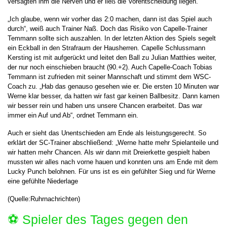
versagten ihm die Nerven und er ließ die Vorentscheidung liegen.
„Ich glaube, wenn wir vorher das 2:0 machen, dann ist das Spiel auch
durch“, weiß auch Trainer Naß. Doch das Risiko von Capelle-Trainer
Temmann sollte sich auszahlen. In der letzten Aktion des Spiels segelt
ein Eckball in den Strafraum der Hausherren. Capelle Schlussmann
Kersting ist mit aufgerückt und leitet den Ball zu Julian Matthies weiter,
der nur noch einschieben braucht (90.+2). Auch Capelle-Coach Tobias
Temmann ist zufrieden mit seiner Mannschaft und stimmt dem WSC-
Coach zu. „Hab das genauso gesehen wie er. Die ersten 10 Minuten war
Werne klar besser, da hatten wir fast gar keinen Ballbesitz. Dann kamen
wir besser rein und haben uns unsere Chancen erarbeitet. Das war
immer ein Auf und Ab“, ordnet Temmann ein.
Auch er sieht das Unentschieden am Ende als leistungsgerecht. So
erklärt der SC-Trainer abschließend: „Werne hatte mehr Spielanteile und
wir hatten mehr Chancen. Als wir dann mit Dreierkette gespielt haben
mussten wir alles nach vorne hauen und konnten uns am Ende mit dem
Lucky Punch belohnen. Für uns ist es ein gefühlter Sieg und für Werne
eine gefühlte Niederlage
(Quelle:Ruhrnachrichten)
⚽️ Spieler des Tages gegen den