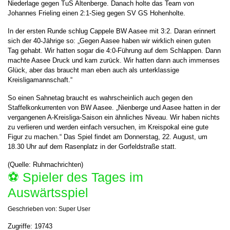
Niederlage gegen TuS Altenberge. Danach holte das Team von
Johannes Frieling einen 2:1-Sieg gegen SV GS Hohenholte.
In der ersten Runde schlug Cappele BW Aasee mit 3:2. Daran erinnert
sich der 40-Jährige so: „Gegen Aasee haben wir wirklich einen guten
Tag gehabt. Wir hatten sogar die 4:0-Führung auf dem Schlappen. Dann
machte Aasee Druck und kam zurück. Wir hatten dann auch immenses
Glück, aber das braucht man eben auch als unterklassige
Kreisligamannschaft.“
So einen Sahnetag braucht es wahrscheinlich auch gegen den
Staffelkonkurrenten von BW Aasee. „Nienberge und Aasee hatten in der
vergangenen A-Kreisliga-Saison ein ähnliches Niveau. Wir haben nichts
zu verlieren und werden einfach versuchen, im Kreispokal eine gute
Figur zu machen.“ Das Spiel findet am Donnerstag, 22. August, um
18.30 Uhr auf dem Rasenplatz in der Gorfeldstraße statt.
(Quelle: Ruhrnachrichten)
⚽️ Spieler des Tages im
Auswärtsspiel
Geschrieben von:
Super User
Zugriffe: 19743